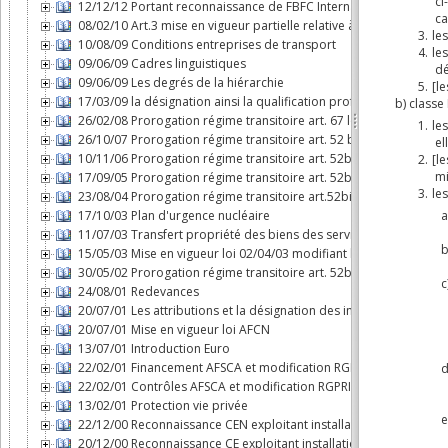
12/12/12 Portant reconnaissance de FBFC International comme expl
08/02/10 Art.3 mise en vigueur partielle relative à l'AFCN
10/08/09 Conditions entreprises de transport
09/06/09 Cadres linguistiques
09/06/09 Les degrés de la hiérarchie
17/03/09 la désignation ainsi la qualification professionnelle de c
26/02/08 Prorogation régime transitoire art. 67 loi AFCN
26/10/07 Prorogation régime transitoire art. 52 bis loi AFCN
10/11/06 Prorogation régime transitoire art. 52bis loi AFCN
17/09/05 Prorogation régime transitoire art. 52bis loi AFCN
23/08/04 Prorogation régime transitoire art.52bis loi AFCN
17/10/03 Plan d'urgence nucléaire
11/07/03 Transfert propriété des biens des services nucléaires à
15/05/03 Mise en vigueur loi 02/04/03 modifiant loi AFCN
30/05/02 Prorogation régime transitoire art. 52bis loi AFCN
24/08/01 Redevances
20/07/01 Les attributions et la désignation des inspecteurs nucléa
20/07/01 Mise en vigueur loi AFCN
13/07/01 Introduction Euro
22/02/01 Financement AFSCA et modification RGPRI
22/02/01 Contrôles AFSCA et modification RGPRI
13/02/01 Protection vie privée
22/12/00 Reconnaissance CEN exploitant installation nucléaire
20/12/00 Reconnaissance CE exploitant installation nucléaire