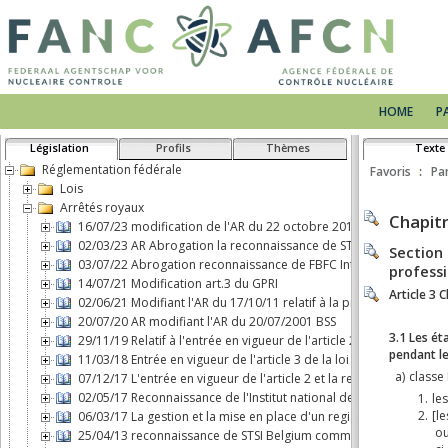
HOME
P
Législation
Profils
Thèmes
Texte
Réglementation fédérale
Favoris
Pa
Lois
Arrêtés royaux
16/07/23 modification de l'AR du 22 octobre 2017 concernant le 
02/03/23 AR Abrogation la reconnaissance de STSI Belgium comm
03/07/22 Abrogation reconnaissance de FBFC International comme 
14/07/21 Modification art.3 du GPRI
02/06/21 Modifiant l'AR du 17/10/11 relatif à la protection physiq
20/07/20 AR modifiant l'AR du 20/07/2001 BSS
29/11/19 Relatif à l'entrée en vigueur de l'article 2, b), de la loi d
11/03/18 Entrée en vigueur de l'article 3 de la loi du 7 mai 2017 
07/12/17 L'entrée en vigueur de l'article 2 et la responsabilité ci
02/05/17 Reconnaissance de l'Institut national des Radioéléments
06/03/17 La gestion et la mise en place d'un registre d'expositio
25/04/13 reconnaissance de STSI Belgium comme transporteur de