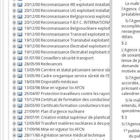
20/12/00 Reconnaissance IRE exploitant installation nucléaire
20/12/00 Reconnaissance UG exploitant installation nucléaire
20/12/00 Reconnaissance Belgoprocess exploitant installation nu
20/12/00 Reconnaissance F.B.F.C. INTERNATIONAL exploitant instal
19/12/00 Reconnaissance Belgonucléaire exploitant installation n
19/12/00 Reconnaissance Transrad exploitant installation nucléai
19/12/00 Reconnaissance Transnubel exploitant installation nuclé
19/12/00 Reconnaissance Electrabel exploitant installation nucléa
19/12/00 Reconnaissance Electrabel exploitant installation nucléai
01/07/99 Conseillers sécurité transport
28/05/99 Redevances
13/05/99 Carrière et statut pécuniaire service sûreté de l'Etat da
13/05/99 Cadre oreganique service sûreté de l'Etat dans le domai
18/03/99 Dispositifs médicaux
13/03/98 Mise en vigueur loi AFCN
25/04/97 Protection travailleurs contre les rayonnements ionisan
15/12/94 Certificat de formation des conducteurs transport mati
26/03/93 Certificats formation conducteurs transport par route 
27/09/91 Plan d'urgence nucléaire
29/07/91 Création institut supérieur de planification d'urgence
12/05/89 Transfert matières nucléaires à des pays non dotés d'a
17/09/96 Mise en vigueur loi AFCN
28/11/86 Agréation service médical technique