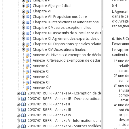
Chapitre V
Chapitre VI Jury médical
Chapitre VII
Chapitre VIII Propulsion nucléaire
Chapitre IX Interdictions et autorisations
Chapitre X Mesures exceptionnelles
Chapitre XI Dispositifs de surveillance du territoire et de
Chapitre XII Agrément des experts, des organismes et des
Chapitre XIII Dispositions speciales relatives aux sources s
Chapitre XIV Dispositions finales
Annexe VIII Niveaux d'exemption de déclaration pour les so
Annexe IX Niveaux d'exemption de déclaration pour les sou
Annexe X
Annexe XI
Annexe XII
Annexe XIII
Annexe XIV
20/07/01 RGPRI - Annexe IA - Exemption de déclaration
20/07/01 RGPRI - Annexe IB - Déchets radioactifs: conditions et
20/07/01 RGPRI - Annexe II
20/07/01 RGPRI - Annexe III
20/07/01 RGPRI - Annexe IV
20/07/01 RGPRI - Annexe V - Information dans les plans d'urge
20/07/01 RGPRI - Annexe VI - Sources scellées de haute activité 