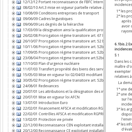
12/12/12 Portant reconnaissance de FBFC International comme expl
08/02/10 Art.3 mise en vigueur partielle relative à l'AFCN
10/08/09 Conditions entreprises de transport
09/06/09 Cadres linguistiques
09/06/09 Les degrés de la hiérarchie
17/03/09 la désignation ainsi la qualification professionnelle de c
26/02/08 Prorogation régime transitoire art. 67 loi AFCN
26/10/07 Prorogation régime transitoire art. 52 bis loi AFCN
10/11/06 Prorogation régime transitoire art. 52bis loi AFCN
17/09/05 Prorogation régime transitoire art. 52bis loi AFCN
23/08/04 Prorogation régime transitoire art.52bis loi AFCN
17/10/03 Plan d'urgence nucléaire
11/07/03 Transfert propriété des biens des services nucléaires à
15/05/03 Mise en vigueur loi 02/04/03 modifiant loi AFCN
30/05/02 Prorogation régime transitoire art. 52bis loi AFCN
24/08/01 Redevances
20/07/01 Les attributions et la désignation des inspecteurs nucléa
20/07/01 Mise en vigueur loi AFCN
13/07/01 Introduction Euro
22/02/01 Financement AFSCA et modification RGPRI
22/02/01 Contrôles AFSCA et modification RGPRI
13/02/01 Protection vie privée
22/12/00 Reconnaissance CEN exploitant installation nucléaire
20/12/00 Reconnaissance CE exploitant installation nucléaire