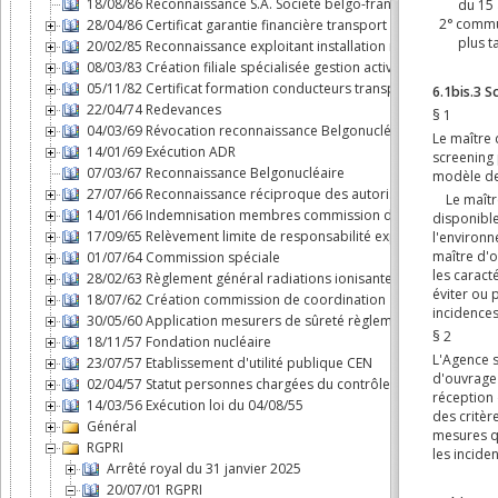
18/08/86 Reconnaissance S.A. Société belgo-française d'énergie
28/04/86 Certificat garantie financière transport substances nuclé
20/02/85 Reconnaissance exploitant installation nucléaire
08/03/83 Création filiale spécialisée gestion activités du cycle d
05/11/82 Certificat formation conducteurs transport par route m
22/04/74 Redevances
04/03/69 Révocation reconnaissance Belgonucléaire
14/01/69 Exécution ADR
07/03/67 Reconnaissance Belgonucléaire
27/07/66 Reconnaissance réciproque des autorisations dans le B
14/01/66 Indemnisation membres commission d'agréation des 
17/09/65 Relèvement limite de responsabilité exploitant "Savann
01/07/64 Commission spéciale
28/02/63 Règlement général radiations ionisantes
18/07/62 Création commission de coordination
30/05/60 Application mesurers de sûreté règlement n°3 du Cons
18/11/57 Fondation nucléaire
23/07/57 Etablissement d'utilité publique CEN
02/04/57 Statut personnes chargées du contrôle en exécution de l
14/03/56 Exécution loi du 04/08/55
Général
RGPRI
Arrêté royal du 31 janvier 2025
20/07/01 RGPRI