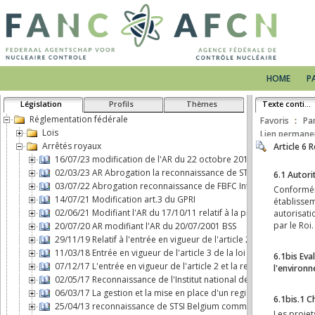
HOME
P
Législation
Profils
Thèmes
Texte continu
Réglementation fédérale
Favoris
Pa
Lois
Lien permane
Arrêtés royaux
16/07/23 modification de l'AR du 22 octobre 2017 concernant le 
02/03/23 AR Abrogation la reconnaissance de STSI Belgium comm
03/07/22 Abrogation reconnaissance de FBFC International comme 
14/07/21 Modification art.3 du GPRI
02/06/21 Modifiant l'AR du 17/10/11 relatif à la protection physiq
20/07/20 AR modifiant l'AR du 20/07/2001 BSS
29/11/19 Relatif à l'entrée en vigueur de l'article 2, b), de la loi d
11/03/18 Entrée en vigueur de l'article 3 de la loi du 7 mai 2017 
07/12/17 L'entrée en vigueur de l'article 2 et la responsabilité ci
02/05/17 Reconnaissance de l'Institut national des Radioéléments
06/03/17 La gestion et la mise en place d'un registre d'expositio
25/04/13 reconnaissance de STSI Belgium comme transporteur de