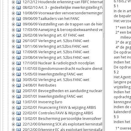
12/12/12 Houdende erkenning van FBFC International als exploitan
08/02/10 Art. 3 - gedeeltelijke inwerkingstelling FANC-wet
10/08/09 Voorwaarden vervoersondernemingen
09/06/09 Taalkaders van het FANC
09/06/09 Vaststelling van de trappen van de hiërarchie
17/03/09 Aanwijzing & beroepsbekwaamheid veiligheidsadviseur
26/02/08 Verlenging art. 67 FANC-wet
26/10/07 Verlenging art. 52bis FANC-wet
10/11/06 Verlenging art.52bis FANC-wet
17/09/05 Verlenging art. 52bis FANC-wet
23/08/04 Verlenging art. 52bis FANC-wet
17/10/03 Nucleair & radiologisch noodplan
11/07/03 Eigendomsoverdracht nucleaire diensten - FANC
15/05/03 Inwerkingstelling FANC-wet
30/05/02 Verlenging art. 52bis FANC-wet
24/08/01 Retributies
20/07/01 Bevoegdheden en aanduiding nucleaire inspecteurs
20/07/01 Inwerkingstelling FANC-wet
13/07/01 Invoering Euro
22/02/01 Financiering FAVV & wijziging ARBIS
22/02/01 Controles FAVV & Wijziging ARBIS
13/02/01 Bescherming persoonlijke levenssfeer
22/12/00 Erkenning SCK als exploitant kerninstallatie
20/12/00 Erkenning EC als exploitant kerninstallatie