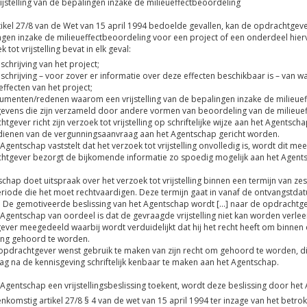
t van een kerninstallatie
s