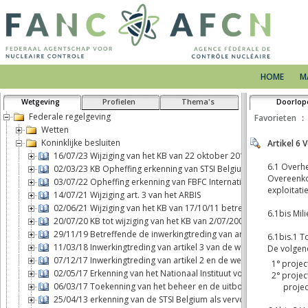
HOME
M
Wetgeving
Profielen
Thema's
Doorlop
Federale regelgeving
Favorieten
Wetten
Koninklijke besluiten
16/07/23 Wijziging van het KB van 22 oktober 2017 betreffende h
02/03/23 KB Opheffing erkenning van STSI Belgium als vervoerder 
03/07/22 Opheffing erkenning van FBFC International als exploitan
14/07/21 Wijziging art. 3 van het ARBIS
02/06/21 Wijziging van het KB van 17/10/11 betreffende fysieke be
20/07/20 KB tot wijziging van het KB van 2/07/2001 BSS
29/11/19 Betreffende de inwerkingtreding van artikel 2, b), van d
11/03/18 Inwerkingtreding van artikel 3 van de wet van 7 mei 2017 
07/12/17 Inwerkingtreding van artikel 2 en de wettelijke aansprak
02/05/17 Erkenning van het Nationaal Instituut voor Radio-element
06/03/17 Toekenning van het beheer en de uitbouw van een blootst
25/04/13 erkenning van de STSI Belgium als vervoerder van nuclea