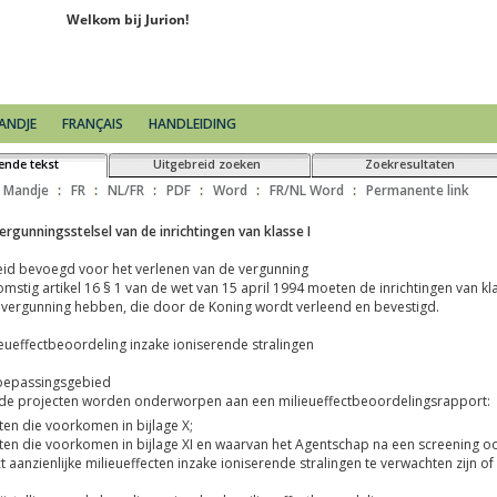
ANDJE
FRANÇAIS
HANDLEIDING
ende tekst
Uitgebreid zoeken
Zoekresultaten
Mandje
FR
NL/FR
PDF
Word
FR/NL Word
Permanente link
et vervoer van gevaarlijke goederen van de klasse 7 en houdende de omzetting 
van nucleaire stoffen
t van een kerninstallatie
veiliging van het kernmateriaal en de nucleaire installaties en het KB van 30/11
e wet van 7/12/16 tot wijziging van de wet van 22/07/85 betreffende de wettelijk
tot wijziging van de wet van 15 april 1994 wat betreft de organisatie van de fys
elijkheid op het gebied van de kernenergie
en als exploitant van een kerninstallatie
ellingsregister in het kader van het dosimetrisch toezicht aan het FANC
ire stoffen