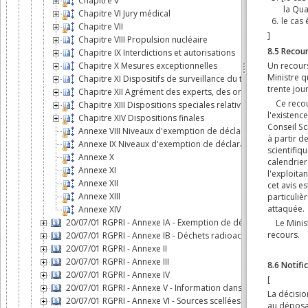
Chapitre V
Chapitre VI Jury médical
Chapitre VII
Chapitre VIII Propulsion nucléaire
Chapitre IX Interdictions et autorisations
Chapitre X Mesures exceptionnelles
Chapitre XI Dispositifs de surveillance du territoire et de
Chapitre XII Agrément des experts, des organismes et des
Chapitre XIII Dispositions speciales relatives aux sources s
Chapitre XIV Dispositions finales
Annexe VIII Niveaux d'exemption de déclaration pour les so
Annexe IX Niveaux d'exemption de déclaration pour les sou
Annexe X
Annexe XI
Annexe XII
Annexe XIII
Annexe XIV
20/07/01 RGPRI - Annexe IA - Exemption de déclaration
20/07/01 RGPRI - Annexe IB - Déchets radioactifs: conditions et
20/07/01 RGPRI - Annexe II
20/07/01 RGPRI - Annexe III
20/07/01 RGPRI - Annexe IV
20/07/01 RGPRI - Annexe V - Information dans les plans d'urge
20/07/01 RGPRI - Annexe VI - Sources scellées de haute activité 