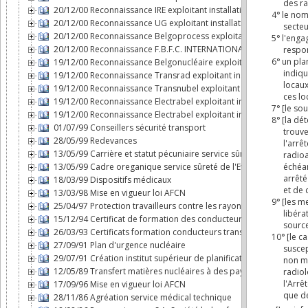
20/12/00 Reconnaissance IRE exploitant installation nucléaire
20/12/00 Reconnaissance UG exploitant installation nucléaire
20/12/00 Reconnaissance Belgoprocess exploitant installation nu
20/12/00 Reconnaissance F.B.F.C. INTERNATIONAL exploitant instal
19/12/00 Reconnaissance Belgonucléaire exploitant installation n
19/12/00 Reconnaissance Transrad exploitant installation nucléai
19/12/00 Reconnaissance Transnubel exploitant installation nuclé
19/12/00 Reconnaissance Electrabel exploitant installation nucléa
19/12/00 Reconnaissance Electrabel exploitant installation nucléai
01/07/99 Conseillers sécurité transport
28/05/99 Redevances
13/05/99 Carrière et statut pécuniaire service sûreté de l'Etat da
13/05/99 Cadre oreganique service sûreté de l'Etat dans le domai
18/03/99 Dispositifs médicaux
13/03/98 Mise en vigueur loi AFCN
25/04/97 Protection travailleurs contre les rayonnements ionisan
15/12/94 Certificat de formation des conducteurs transport mati
26/03/93 Certificats formation conducteurs transport par route 
27/09/91 Plan d'urgence nucléaire
29/07/91 Création institut supérieur de planification d'urgence
12/05/89 Transfert matières nucléaires à des pays non dotés d'a
17/09/96 Mise en vigueur loi AFCN
28/11/86 Agréation service médical technique