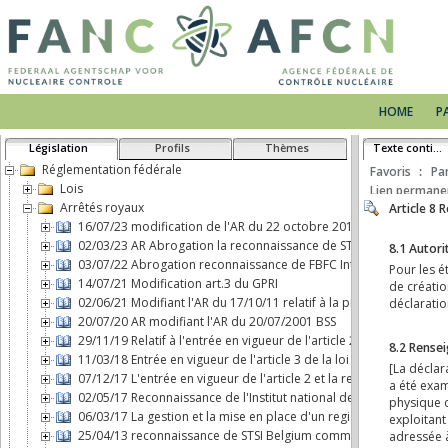
HOME
P
Législation
Profils
Thèmes
Texte continu
Réglementation fédérale
Favoris
Pa
Lois
Lien permane
Arrêtés royaux
16/07/23 modification de l'AR du 22 octobre 2017 concernant le 
02/03/23 AR Abrogation la reconnaissance de STSI Belgium comm
03/07/22 Abrogation reconnaissance de FBFC International comme 
14/07/21 Modification art.3 du GPRI
02/06/21 Modifiant l'AR du 17/10/11 relatif à la protection physiq
20/07/20 AR modifiant l'AR du 20/07/2001 BSS
29/11/19 Relatif à l'entrée en vigueur de l'article 2, b), de la loi d
11/03/18 Entrée en vigueur de l'article 3 de la loi du 7 mai 2017 
07/12/17 L'entrée en vigueur de l'article 2 et la responsabilité ci
02/05/17 Reconnaissance de l'Institut national des Radioéléments
06/03/17 La gestion et la mise en place d'un registre d'expositio
25/04/13 reconnaissance de STSI Belgium comme transporteur de