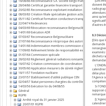
18/08/86 Reconnaissance S.A. Société belgo-française d'énergie
28/04/86 Certificat garantie financière transport substances nuclé
20/02/85 Reconnaissance exploitant installation nucléaire
08/03/83 Création filiale spécialisée gestion activités du cycle d
05/11/82 Certificat formation conducteurs transport par route m
22/04/74 Redevances
04/03/69 Révocation reconnaissance Belgonucléaire
14/01/69 Exécution ADR
07/03/67 Reconnaissance Belgonucléaire
27/07/66 Reconnaissance réciproque des autorisations dans le B
14/01/66 Indemnisation membres commission d'agréation des 
17/09/65 Relèvement limite de responsabilité exploitant "Savann
01/07/64 Commission spéciale
28/02/63 Règlement général radiations ionisantes
18/07/62 Création commission de coordination
30/05/60 Application mesurers de sûreté règlement n°3 du Cons
18/11/57 Fondation nucléaire
23/07/57 Etablissement d'utilité publique CEN
02/04/57 Statut personnes chargées du contrôle en exécution de l
14/03/56 Exécution loi du 04/08/55
Général
RGPRI
Arrêté royal du 31 janvier 2025
20/07/01 RGPRI