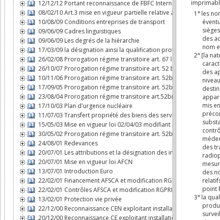
12/12/12 Portant reconnaissance de FBFC International comme expl
08/02/10 Art.3 mise en vigueur partielle relative à l'AFCN
10/08/09 Conditions entreprises de transport
09/06/09 Cadres linguistiques
09/06/09 Les degrés de la hiérarchie
17/03/09 la désignation ainsi la qualification professionnelle de c
26/02/08 Prorogation régime transitoire art. 67 loi AFCN
26/10/07 Prorogation régime transitoire art. 52 bis loi AFCN
10/11/06 Prorogation régime transitoire art. 52bis loi AFCN
17/09/05 Prorogation régime transitoire art. 52bis loi AFCN
23/08/04 Prorogation régime transitoire art.52bis loi AFCN
17/10/03 Plan d'urgence nucléaire
11/07/03 Transfert propriété des biens des services nucléaires à
15/05/03 Mise en vigueur loi 02/04/03 modifiant loi AFCN
30/05/02 Prorogation régime transitoire art. 52bis loi AFCN
24/08/01 Redevances
20/07/01 Les attributions et la désignation des inspecteurs nucléa
20/07/01 Mise en vigueur loi AFCN
13/07/01 Introduction Euro
22/02/01 Financement AFSCA et modification RGPRI
22/02/01 Contrôles AFSCA et modification RGPRI
13/02/01 Protection vie privée
22/12/00 Reconnaissance CEN exploitant installation nucléaire
20/12/00 Reconnaissance CE exploitant installation nucléaire