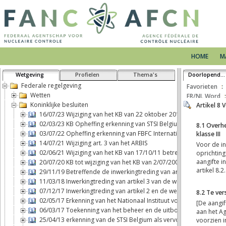
HOME
M
Wetgeving
Profielen
Thema's
Doorlopende tekst
Federale regelgeving
Favorieten
Wetten
FR/NL Word
Koninklijke besluiten
16/07/23 Wijziging van het KB van 22 oktober 2017 betreffende h
02/03/23 KB Opheffing erkenning van STSI Belgium als vervoerder 
03/07/22 Opheffing erkenning van FBFC International als exploitan
14/07/21 Wijziging art. 3 van het ARBIS
02/06/21 Wijziging van het KB van 17/10/11 betreffende fysieke be
20/07/20 KB tot wijziging van het KB van 2/07/2001 BSS
29/11/19 Betreffende de inwerkingtreding van artikel 2, b), van d
11/03/18 Inwerkingtreding van artikel 3 van de wet van 7 mei 2017 
07/12/17 Inwerkingtreding van artikel 2 en de wettelijke aansprak
02/05/17 Erkenning van het Nationaal Instituut voor Radio-element
06/03/17 Toekenning van het beheer en de uitbouw van een blootst
25/04/13 erkenning van de STSI Belgium als vervoerder van nuclea