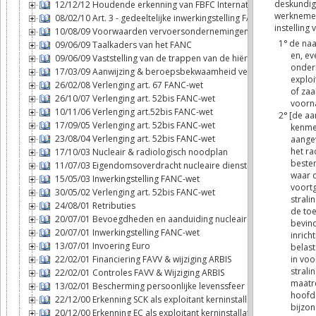
12/12/12 Houdende erkenning van FBFC International als exploitan
08/02/10 Art. 3 - gedeeltelijke inwerkingstelling FANC-wet
10/08/09 Voorwaarden vervoersondernemingen
09/06/09 Taalkaders van het FANC
09/06/09 Vaststelling van de trappen van de hiërarchie
17/03/09 Aanwijzing & beroepsbekwaamheid veiligheidsadviseur
26/02/08 Verlenging art. 67 FANC-wet
26/10/07 Verlenging art. 52bis FANC-wet
10/11/06 Verlenging art.52bis FANC-wet
17/09/05 Verlenging art. 52bis FANC-wet
23/08/04 Verlenging art. 52bis FANC-wet
17/10/03 Nucleair & radiologisch noodplan
11/07/03 Eigendomsoverdracht nucleaire diensten - FANC
15/05/03 Inwerkingstelling FANC-wet
30/05/02 Verlenging art. 52bis FANC-wet
24/08/01 Retributies
20/07/01 Bevoegdheden en aanduiding nucleaire inspecteurs
20/07/01 Inwerkingstelling FANC-wet
13/07/01 Invoering Euro
22/02/01 Financiering FAVV & wijziging ARBIS
22/02/01 Controles FAVV & Wijziging ARBIS
13/02/01 Bescherming persoonlijke levenssfeer
22/12/00 Erkenning SCK als exploitant kerninstallatie
20/12/00 Erkenning EC als exploitant kerninstallatie