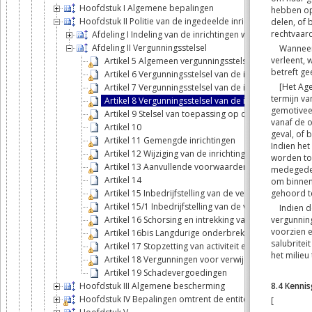
Hoofdstuk I Algemene bepalingen
Hoofdstuk II Politie van de ingedeelde inrichtingen
Afdeling I Indeling van de inrichtingen waar handeling
Afdeling II Vergunningsstelsel
Artikel 5 Algemeen vergunningsstelsel
Artikel 6 Vergunningsstelsel van de inrichtingen van k
Artikel 7 Vergunningsstelsel van de inrichtingen van kl
Artikel 8 Vergunningsstelsel van de inrichtingen van kl
Artikel 9 Stelsel van toepassing op de beroepsactiv
Artikel 10
Artikel 11 Gemengde inrichtingen
Artikel 12 Wijziging van de inrichting
Artikel 13 Aanvullende voorwaarden en wijziging v
Artikel 14
Artikel 15 Inbedrijfstelling van de vergunde installatie
Artikel 15/1 Inbedrijfstelling van de vergunde installa
Artikel 16 Schorsing en intrekking van de vergunning
Artikel 16bis Langdurige onderbreking van een vergun
Artikel 17 Stopzetting van activiteit en ontmanteling
Artikel 18 Vergunningen voor verwijdering, recyclage
Artikel 19 Schadevergoedingen
Hoofdstuk III Algemene bescherming
Hoofdstuk IV Bepalingen omtrent de entiteiten die het Agen