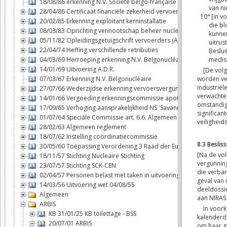
18/08/86 erkenning N.V. Société belgo-française d'énergie nuclé
28/04/86 Certificaat financiële zekerheid vervoerders
20/02/85 Erkenning exploitant kerninstallatie
08/03/83 Oprichting vennootschap beheer nucleaire brandstofcy
05/11/82 Opleidingsgetuigschrift vervoerders (ADR)
22/04/74 Heffing verschillende retributies
04/03/69 Herroeping erkenning N.V. Belgonucléaire
14/01/69 Uitvoering A.D.R.
07/03/67 Erkenning N.V. Belgonucléaire
27/07/66 Wederzijdse erkenning vervoersvergunningen binnen B
14/01/66 Vergoeding erkenningscommissie apothekers
17/09/65 Verhoging aansprakelijkheid NS 'Savannah'
01/07/64 Speciale Commissie art. 6.6. Algemeen reglement
28/02/63 Algemeen reglement
18/07/62 Instelling coördinatiecommissie
30/05/60 Toepassing Verordening 3 Raad der Europese Gemeen
18/11/57 Stichting Nucleaire Stichting
23/07/57 Stichting SCK-CEN
02/04/57 Personen belast met taken in uitvoering van de wet 04/
14/03/56 Uitvoering wet 04/08/55
Algemeen
ARBIS
KB 31/01/25 KB toilettage - BSS
20/07/01 ARBIS