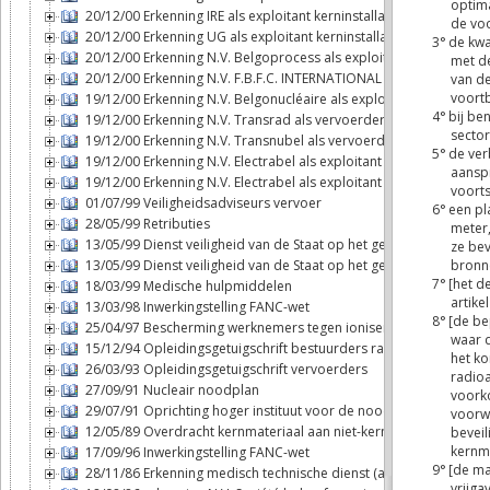
20/12/00 Erkenning IRE als exploitant kerninstallatie
20/12/00 Erkenning UG als exploitant kerninstallatie
20/12/00 Erkenning N.V. Belgoprocess als exploitant kerninstallat
20/12/00 Erkenning N.V. F.B.F.C. INTERNATIONAL als exploitant ker
19/12/00 Erkenning N.V. Belgonucléaire als exploitant kerninstalla
19/12/00 Erkenning N.V. Transrad als vervoerder
19/12/00 Erkenning N.V. Transnubel als vervoerder
19/12/00 Erkenning N.V. Electrabel als exploitant kerninstallatie (T
19/12/00 Erkenning N.V. Electrabel als exploitant kerninstallatie (D
01/07/99 Veiligheidsadviseurs vervoer
28/05/99 Retributies
13/05/99 Dienst veiligheid van de Staat op het gebied van de ker
13/05/99 Dienst veiligheid van de Staat op het gebied van de ker
18/03/99 Medische hulpmiddelen
13/03/98 Inwerkingstelling FANC-wet
25/04/97 Bescherming werknemers tegen ioniserende stralingen
15/12/94 Opleidingsgetuigschrift bestuurders radioactieve stoffe
26/03/93 Opleidingsgetuigschrift vervoerders
27/09/91 Nucleair noodplan
29/07/91 Oprichting hoger instituut voor de noodplanning
12/05/89 Overdracht kernmateriaal aan niet-kernwapenstaten
17/09/96 Inwerkingstelling FANC-wet
28/11/86 Erkenning medisch technische dienst (art. 6bis, § 2, 6°bi