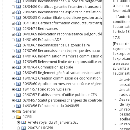
18/08/86 Reconnaissance S.A. Société belgo-française d'énergie
28/04/86 Certificat garantie financière transport substances nuclé
20/02/85 Reconnaissance exploitant installation nucléaire
08/03/83 Création filiale spécialisée gestion activités du cycle d
05/11/82 Certificat formation conducteurs transport par route m
22/04/74 Redevances
04/03/69 Révocation reconnaissance Belgonucléaire
14/01/69 Exécution ADR
07/03/67 Reconnaissance Belgonucléaire
27/07/66 Reconnaissance réciproque des autorisations dans le B
14/01/66 Indemnisation membres commission d'agréation des 
17/09/65 Relèvement limite de responsabilité exploitant "Savann
01/07/64 Commission spéciale
28/02/63 Règlement général radiations ionisantes
18/07/62 Création commission de coordination
30/05/60 Application mesurers de sûreté règlement n°3 du Cons
18/11/57 Fondation nucléaire
23/07/57 Etablissement d'utilité publique CEN
02/04/57 Statut personnes chargées du contrôle en exécution de l
14/03/56 Exécution loi du 04/08/55
Général
RGPRI
Arrêté royal du 31 janvier 2025
20/07/01 RGPRI