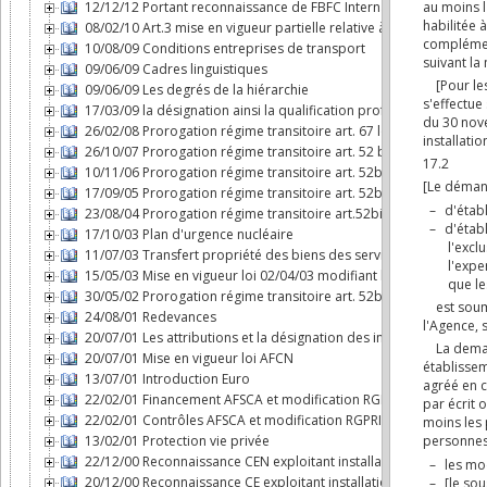
12/12/12 Portant reconnaissance de FBFC International comme expl
08/02/10 Art.3 mise en vigueur partielle relative à l'AFCN
10/08/09 Conditions entreprises de transport
09/06/09 Cadres linguistiques
09/06/09 Les degrés de la hiérarchie
17/03/09 la désignation ainsi la qualification professionnelle de c
26/02/08 Prorogation régime transitoire art. 67 loi AFCN
26/10/07 Prorogation régime transitoire art. 52 bis loi AFCN
10/11/06 Prorogation régime transitoire art. 52bis loi AFCN
17/09/05 Prorogation régime transitoire art. 52bis loi AFCN
23/08/04 Prorogation régime transitoire art.52bis loi AFCN
17/10/03 Plan d'urgence nucléaire
11/07/03 Transfert propriété des biens des services nucléaires à
15/05/03 Mise en vigueur loi 02/04/03 modifiant loi AFCN
30/05/02 Prorogation régime transitoire art. 52bis loi AFCN
24/08/01 Redevances
20/07/01 Les attributions et la désignation des inspecteurs nucléa
20/07/01 Mise en vigueur loi AFCN
13/07/01 Introduction Euro
22/02/01 Financement AFSCA et modification RGPRI
22/02/01 Contrôles AFSCA et modification RGPRI
13/02/01 Protection vie privée
22/12/00 Reconnaissance CEN exploitant installation nucléaire
20/12/00 Reconnaissance CE exploitant installation nucléaire