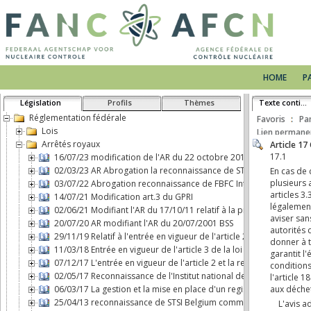
HOME
P
Législation
Profils
Thèmes
Texte continu
Réglementation fédérale
Favoris
Pa
Lois
Lien permane
Arrêtés royaux
16/07/23 modification de l'AR du 22 octobre 2017 concernant le 
02/03/23 AR Abrogation la reconnaissance de STSI Belgium comm
03/07/22 Abrogation reconnaissance de FBFC International comme 
14/07/21 Modification art.3 du GPRI
02/06/21 Modifiant l'AR du 17/10/11 relatif à la protection physiq
20/07/20 AR modifiant l'AR du 20/07/2001 BSS
29/11/19 Relatif à l'entrée en vigueur de l'article 2, b), de la loi d
11/03/18 Entrée en vigueur de l'article 3 de la loi du 7 mai 2017 
07/12/17 L'entrée en vigueur de l'article 2 et la responsabilité ci
02/05/17 Reconnaissance de l'Institut national des Radioéléments
06/03/17 La gestion et la mise en place d'un registre d'expositio
25/04/13 reconnaissance de STSI Belgium comme transporteur de