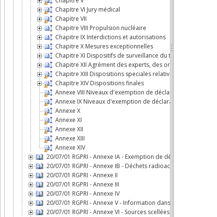
Chapitre V
Chapitre VI Jury médical
Chapitre VII
Chapitre VIII Propulsion nucléaire
Chapitre IX Interdictions et autorisations
Chapitre X Mesures exceptionnelles
Chapitre XI Dispositifs de surveillance du territoire et de
Chapitre XII Agrément des experts, des organismes et des
Chapitre XIII Dispositions speciales relatives aux sources s
Chapitre XIV Dispositions finales
Annexe VIII Niveaux d'exemption de déclaration pour les so
Annexe IX Niveaux d'exemption de déclaration pour les sou
Annexe X
Annexe XI
Annexe XII
Annexe XIII
Annexe XIV
20/07/01 RGPRI - Annexe IA - Exemption de déclaration
20/07/01 RGPRI - Annexe IB - Déchets radioactifs: conditions et
20/07/01 RGPRI - Annexe II
20/07/01 RGPRI - Annexe III
20/07/01 RGPRI - Annexe IV
20/07/01 RGPRI - Annexe V - Information dans les plans d'urge
20/07/01 RGPRI - Annexe VI - Sources scellées de haute activité 