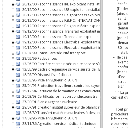
20/12/00 Reconnaissance IRE exploitant installation nucléaire
20/12/00 Reconnaissance UG exploitant installation nucléaire
20/12/00 Reconnaissance Belgoprocess exploitant installation nu
20/12/00 Reconnaissance F.B.F.C. INTERNATIONAL exploitant instal
19/12/00 Reconnaissance Belgonucléaire exploitant installation n
19/12/00 Reconnaissance Transrad exploitant installation nucléai
19/12/00 Reconnaissance Transnubel exploitant installation nuclé
19/12/00 Reconnaissance Electrabel exploitant installation nucléa
19/12/00 Reconnaissance Electrabel exploitant installation nucléai
01/07/99 Conseillers sécurité transport
28/05/99 Redevances
13/05/99 Carrière et statut pécuniaire service sûreté de l'Etat da
13/05/99 Cadre oreganique service sûreté de l'Etat dans le domai
18/03/99 Dispositifs médicaux
13/03/98 Mise en vigueur loi AFCN
25/04/97 Protection travailleurs contre les rayonnements ionisan
15/12/94 Certificat de formation des conducteurs transport mati
26/03/93 Certificats formation conducteurs transport par route 
27/09/91 Plan d'urgence nucléaire
29/07/91 Création institut supérieur de planification d'urgence
12/05/89 Transfert matières nucléaires à des pays non dotés d'a
17/09/96 Mise en vigueur loi AFCN
28/11/86 Agréation service médical technique