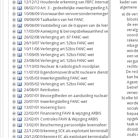
12/12/12 Houdende erkenning van FBFC International als exploitan
08/02/10 Art. 3 - gedeeltelijke inwerkingstelling FANC-wet
10/08/09 Voorwaarden vervoersondernemingen
09/06/09 Taalkaders van het FANC
09/06/09 Vaststelling van de trappen van de hiërarchie
17/03/09 Aanwijzing & beroepsbekwaamheid veiligheidsadviseur
26/02/08 Verlenging art. 67 FANC-wet
26/10/07 Verlenging art. 52bis FANC-wet
10/11/06 Verlenging art.52bis FANC-wet
17/09/05 Verlenging art. 52bis FANC-wet
23/08/04 Verlenging art. 52bis FANC-wet
17/10/03 Nucleair & radiologisch noodplan
11/07/03 Eigendomsoverdracht nucleaire diensten - FANC
15/05/03 Inwerkingstelling FANC-wet
30/05/02 Verlenging art. 52bis FANC-wet
24/08/01 Retributies
20/07/01 Bevoegdheden en aanduiding nucleaire inspecteurs
20/07/01 Inwerkingstelling FANC-wet
13/07/01 Invoering Euro
22/02/01 Financiering FAVV & wijziging ARBIS
22/02/01 Controles FAVV & Wijziging ARBIS
13/02/01 Bescherming persoonlijke levenssfeer
22/12/00 Erkenning SCK als exploitant kerninstallatie
20/12/00 Erkenning EC als exploitant kerninstallatie