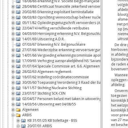
18/08/86 erkenning N.V. Société belgo-française d'énergie nuclé
28/04/86 Certificaat financiële zekerheid vervoerders
20/02/85 Erkenning exploitant kerninstallatie
08/03/83 Oprichting vennootschap beheer nucleaire brandstofcy
05/11/82 Opleidingsgetuigschrift vervoerders (ADR)
22/04/74 Heffing verschillende retributies
04/03/69 Herroeping erkenning N.V. Belgonucléaire
14/01/69 Uitvoering A.D.R.
07/03/67 Erkenning N.V. Belgonucléaire
27/07/66 Wederzijdse erkenning vervoersvergunningen binnen B
14/01/66 Vergoeding erkenningscommissie apothekers
17/09/65 Verhoging aansprakelijkheid NS 'Savannah'
01/07/64 Speciale Commissie art. 6.6. Algemeen reglement
28/02/63 Algemeen reglement
18/07/62 Instelling coördinatiecommissie
30/05/60 Toepassing Verordening 3 Raad der Europese Gemeen
18/11/57 Stichting Nucleaire Stichting
23/07/57 Stichting SCK-CEN
02/04/57 Personen belast met taken in uitvoering van de wet 04/
14/03/56 Uitvoering wet 04/08/55
Algemeen
ARBIS
KB 31/01/25 KB toilettage - BSS
20/07/01 ARBIS