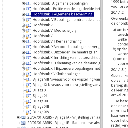
Hoofdstuk I Algemene bepalingen
Hoofdstuk II Politie van de ingedeelde inrichtingen
Hoofdstuk III Algemene bescherming
Hoofdstuk IV Bepalingen omtrent de entiteiten die het Agen
Hoofdstuk V
Hoofdstuk VI Medische jury
Hoofdstuk VII
Hoofdstuk VIII Kernaandrijving
Hoofdstuk IX Verbodsbepalingen en vergunningen
Hoofdstuk X Uitzonderlijke maatregelen
Hoofdstuk XI Inrichting van het toezicht op het grondgebi
Hoofdstuk XII Erkenning van de deskundigen, de instelling
Hoofdstuk XIII Bijzondere bepalingen met betrekking tot 
Hoofdstuk XIV Slotbepalingen
Bijlage VIII Niveaus voor de vrijstelling van aangifte voor v
Bijlage IX Niveaus voor de vrijstelling van aangifte voor vl
Bijlage X
Bijlage XI
Bijlage XII
Bijlage XIII
Bijlage XIV
20/07/01 ARBIS - Bijlage IA - Vrijstelling van aangifte
20/07/01 ARBIS - Bijlage IB - Radioactieve afvalstoffen: voor