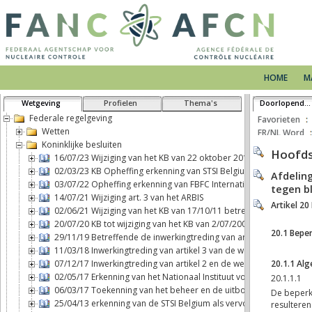
HOME
M
Wetgeving
Profielen
Thema's
Doorlopende tekst
Federale regelgeving
Favorieten
Wetten
FR/NL Word
Koninklijke besluiten
16/07/23 Wijziging van het KB van 22 oktober 2017 betreffende h
02/03/23 KB Opheffing erkenning van STSI Belgium als vervoerder 
03/07/22 Opheffing erkenning van FBFC International als exploitan
14/07/21 Wijziging art. 3 van het ARBIS
02/06/21 Wijziging van het KB van 17/10/11 betreffende fysieke be
20/07/20 KB tot wijziging van het KB van 2/07/2001 BSS
29/11/19 Betreffende de inwerkingtreding van artikel 2, b), van d
11/03/18 Inwerkingtreding van artikel 3 van de wet van 7 mei 2017 
07/12/17 Inwerkingtreding van artikel 2 en de wettelijke aansprak
02/05/17 Erkenning van het Nationaal Instituut voor Radio-element
06/03/17 Toekenning van het beheer en de uitbouw van een blootst
25/04/13 erkenning van de STSI Belgium als vervoerder van nuclea