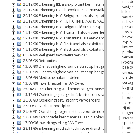
20/12/00 Erkenning IRE als exploitant kerninstallatie
20/12/00 Erkenning UG als exploitant kerninstallatie
20/12/00 Erkenning N.V. Belgoprocess als exploitant kerninstallat
20/12/00 Erkenning N.V. F.B.F.C. INTERNATIONAL als exploitant ker
19/12/00 Erkenning N.V. Belgonucléaire als exploitant kerninstalla
19/12/00 Erkenning N.V. Transrad als vervoerder
19/12/00 Erkenning N.V. Transnubel als vervoerder
19/12/00 Erkenning N.V. Electrabel als exploitant kerninstallatie (T
19/12/00 Erkenning N.V. Electrabel als exploitant kerninstallatie (D
01/07/99 Veiligheidsadviseurs vervoer
28/05/99 Retributies
13/05/99 Dienst veiligheid van de Staat op het gebied van de ker
13/05/99 Dienst veiligheid van de Staat op het gebied van de ker
18/03/99 Medische hulpmiddelen
13/03/98 Inwerkingstelling FANC-wet
25/04/97 Bescherming werknemers tegen ioniserende stralingen
15/12/94 Opleidingsgetuigschrift bestuurders radioactieve stoffe
26/03/93 Opleidingsgetuigschrift vervoerders
27/09/91 Nucleair noodplan
29/07/91 Oprichting hoger instituut voor de noodplanning
12/05/89 Overdracht kernmateriaal aan niet-kernwapenstaten
17/09/96 Inwerkingstelling FANC-wet
28/11/86 Erkenning medisch technische dienst (art. 6bis, § 2, 6°bi