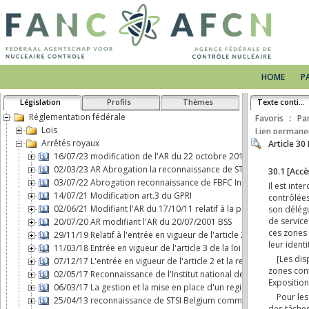
HOME
P
Législation
Profils
Thèmes
Texte continu
Réglementation fédérale
Favoris
Pa
Lois
Lien permane
Arrêtés royaux
16/07/23 modification de l'AR du 22 octobre 2017 concernant le 
02/03/23 AR Abrogation la reconnaissance de STSI Belgium comm
03/07/22 Abrogation reconnaissance de FBFC International comme 
14/07/21 Modification art.3 du GPRI
02/06/21 Modifiant l'AR du 17/10/11 relatif à la protection physiq
20/07/20 AR modifiant l'AR du 20/07/2001 BSS
29/11/19 Relatif à l'entrée en vigueur de l'article 2, b), de la loi d
11/03/18 Entrée en vigueur de l'article 3 de la loi du 7 mai 2017 
07/12/17 L'entrée en vigueur de l'article 2 et la responsabilité ci
02/05/17 Reconnaissance de l'Institut national des Radioéléments
06/03/17 La gestion et la mise en place d'un registre d'expositio
25/04/13 reconnaissance de STSI Belgium comme transporteur de