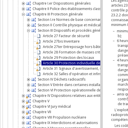
Chapitre I.er Dispositions générales
Chapitre II Police des établissements classés
Chapitre III Protection générale
Section I.re Normes de base concernant la protection c
Section II Contrôle physique et médical
Section III Dispositifs et procédés généraux de protecti
Article 27 Facteur de sécurité
Article 27bis Inventaire
Article 27ter Entreposage hors bâtiment
Article 28 Formation de masses critiques
Article 29 Protection des locaux
Article 30 Protection individuelle des personnes
Article 31 Signaux d'avertissement, symboles et men
Article 32 Salles d'opération et infirmerie
Section IV Déchets radioactifs
Section V Entrée dans certaines installations
Section VI Protection opérationnelle des travailleurs e
Chapitre IV Dispositions relatives aux entités que l'Agence 
Chapitre V
Chapitre VI Jury médical
Chapitre VII
Chapitre VIII Propulsion nucléaire
Chapitre IX Interdictions et autorisations