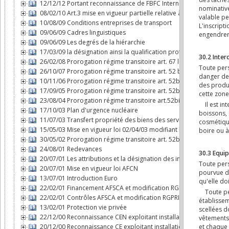
12/12/12 Portant reconnaissance de FBFC International comme expl
08/02/10 Art.3 mise en vigueur partielle relative à l'AFCN
10/08/09 Conditions entreprises de transport
09/06/09 Cadres linguistiques
09/06/09 Les degrés de la hiérarchie
17/03/09 la désignation ainsi la qualification professionnelle de c
26/02/08 Prorogation régime transitoire art. 67 loi AFCN
26/10/07 Prorogation régime transitoire art. 52 bis loi AFCN
10/11/06 Prorogation régime transitoire art. 52bis loi AFCN
17/09/05 Prorogation régime transitoire art. 52bis loi AFCN
23/08/04 Prorogation régime transitoire art.52bis loi AFCN
17/10/03 Plan d'urgence nucléaire
11/07/03 Transfert propriété des biens des services nucléaires à
15/05/03 Mise en vigueur loi 02/04/03 modifiant loi AFCN
30/05/02 Prorogation régime transitoire art. 52bis loi AFCN
24/08/01 Redevances
20/07/01 Les attributions et la désignation des inspecteurs nucléa
20/07/01 Mise en vigueur loi AFCN
13/07/01 Introduction Euro
22/02/01 Financement AFSCA et modification RGPRI
22/02/01 Contrôles AFSCA et modification RGPRI
13/02/01 Protection vie privée
22/12/00 Reconnaissance CEN exploitant installation nucléaire
20/12/00 Reconnaissance CE exploitant installation nucléaire