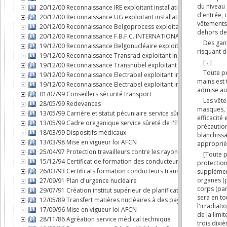
20/12/00 Reconnaissance IRE exploitant installation nucléaire
20/12/00 Reconnaissance UG exploitant installation nucléaire
20/12/00 Reconnaissance Belgoprocess exploitant installation nu
20/12/00 Reconnaissance F.B.F.C. INTERNATIONAL exploitant instal
19/12/00 Reconnaissance Belgonucléaire exploitant installation n
19/12/00 Reconnaissance Transrad exploitant installation nucléai
19/12/00 Reconnaissance Transnubel exploitant installation nuclé
19/12/00 Reconnaissance Electrabel exploitant installation nucléa
19/12/00 Reconnaissance Electrabel exploitant installation nucléai
01/07/99 Conseillers sécurité transport
28/05/99 Redevances
13/05/99 Carrière et statut pécuniaire service sûreté de l'Etat da
13/05/99 Cadre oreganique service sûreté de l'Etat dans le domai
18/03/99 Dispositifs médicaux
13/03/98 Mise en vigueur loi AFCN
25/04/97 Protection travailleurs contre les rayonnements ionisan
15/12/94 Certificat de formation des conducteurs transport mati
26/03/93 Certificats formation conducteurs transport par route 
27/09/91 Plan d'urgence nucléaire
29/07/91 Création institut supérieur de planification d'urgence
12/05/89 Transfert matières nucléaires à des pays non dotés d'a
17/09/96 Mise en vigueur loi AFCN
28/11/86 Agréation service médical technique