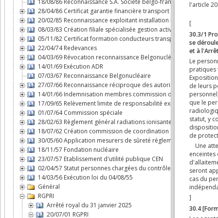
18/08/86 Reconnaissance S.A. Société belgo-française d'énergie
28/04/86 Certificat garantie financière transport substances nuclé
20/02/85 Reconnaissance exploitant installation nucléaire
08/03/83 Création filiale spécialisée gestion activités du cycle d
05/11/82 Certificat formation conducteurs transport par route m
22/04/74 Redevances
04/03/69 Révocation reconnaissance Belgonucléaire
14/01/69 Exécution ADR
07/03/67 Reconnaissance Belgonucléaire
27/07/66 Reconnaissance réciproque des autorisations dans le B
14/01/66 Indemnisation membres commission d'agréation des 
17/09/65 Relèvement limite de responsabilité exploitant "Savann
01/07/64 Commission spéciale
28/02/63 Règlement général radiations ionisantes
18/07/62 Création commission de coordination
30/05/60 Application mesurers de sûreté règlement n°3 du Cons
18/11/57 Fondation nucléaire
23/07/57 Etablissement d'utilité publique CEN
02/04/57 Statut personnes chargées du contrôle en exécution de l
14/03/56 Exécution loi du 04/08/55
Général
RGPRI
Arrêté royal du 31 janvier 2025
20/07/01 RGPRI