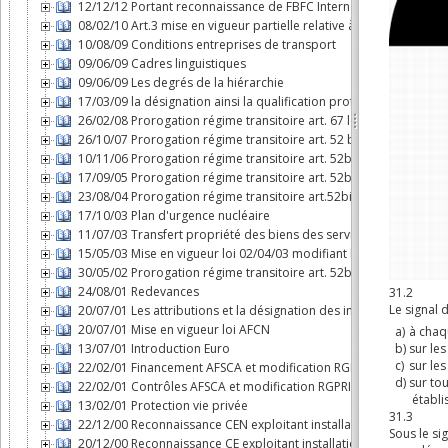
12/12/12 Portant reconnaissance de FBFC International comme expl
08/02/10 Art.3 mise en vigueur partielle relative à l'AFCN
10/08/09 Conditions entreprises de transport
09/06/09 Cadres linguistiques
09/06/09 Les degrés de la hiérarchie
17/03/09 la désignation ainsi la qualification professionnelle de c
26/02/08 Prorogation régime transitoire art. 67 loi AFCN
26/10/07 Prorogation régime transitoire art. 52 bis loi AFCN
10/11/06 Prorogation régime transitoire art. 52bis loi AFCN
17/09/05 Prorogation régime transitoire art. 52bis loi AFCN
23/08/04 Prorogation régime transitoire art.52bis loi AFCN
17/10/03 Plan d'urgence nucléaire
11/07/03 Transfert propriété des biens des services nucléaires à
15/05/03 Mise en vigueur loi 02/04/03 modifiant loi AFCN
30/05/02 Prorogation régime transitoire art. 52bis loi AFCN
24/08/01 Redevances
20/07/01 Les attributions et la désignation des inspecteurs nucléa
20/07/01 Mise en vigueur loi AFCN
13/07/01 Introduction Euro
22/02/01 Financement AFSCA et modification RGPRI
22/02/01 Contrôles AFSCA et modification RGPRI
13/02/01 Protection vie privée
22/12/00 Reconnaissance CEN exploitant installation nucléaire
20/12/00 Reconnaissance CE exploitant installation nucléaire