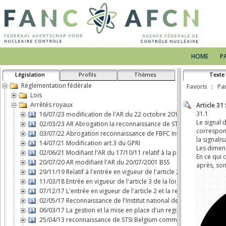
HOME
P
Législation
Profils
Thèmes
Texte
Réglementation fédérale
Favoris
Pa
Lois
Arrêtés royaux
16/07/23 modification de l'AR du 22 octobre 2017 concernant le 
02/03/23 AR Abrogation la reconnaissance de STSI Belgium comm
03/07/22 Abrogation reconnaissance de FBFC International comme 
14/07/21 Modification art.3 du GPRI
02/06/21 Modifiant l'AR du 17/10/11 relatif à la protection physiq
20/07/20 AR modifiant l'AR du 20/07/2001 BSS
29/11/19 Relatif à l'entrée en vigueur de l'article 2, b), de la loi d
11/03/18 Entrée en vigueur de l'article 3 de la loi du 7 mai 2017 
07/12/17 L'entrée en vigueur de l'article 2 et la responsabilité ci
02/05/17 Reconnaissance de l'Institut national des Radioéléments
06/03/17 La gestion et la mise en place d'un registre d'expositio
25/04/13 reconnaissance de STSI Belgium comme transporteur de