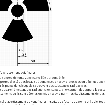
oitant d'une installation nucléaire
onseillers à la sécurité pour le transport
 l'AFCN
ire