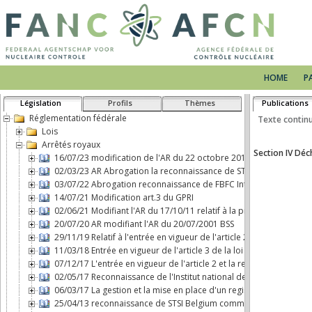
HOME
P
Législation
Profils
Thèmes
Publications
Réglementation fédérale
Lois
Arrêtés royaux
16/07/23 modification de l'AR du 22 octobre 2017 concernant le 
02/03/23 AR Abrogation la reconnaissance de STSI Belgium comm
03/07/22 Abrogation reconnaissance de FBFC International comme 
14/07/21 Modification art.3 du GPRI
02/06/21 Modifiant l'AR du 17/10/11 relatif à la protection physiq
20/07/20 AR modifiant l'AR du 20/07/2001 BSS
29/11/19 Relatif à l'entrée en vigueur de l'article 2, b), de la loi d
11/03/18 Entrée en vigueur de l'article 3 de la loi du 7 mai 2017 
07/12/17 L'entrée en vigueur de l'article 2 et la responsabilité ci
02/05/17 Reconnaissance de l'Institut national des Radioéléments
06/03/17 La gestion et la mise en place d'un registre d'expositio
25/04/13 reconnaissance de STSI Belgium comme transporteur de