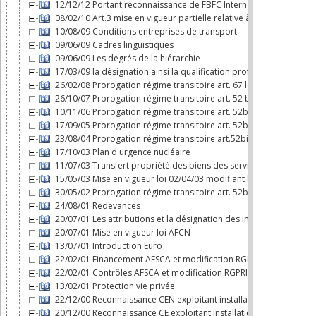
12/12/12 Portant reconnaissance de FBFC International comme expl
08/02/10 Art.3 mise en vigueur partielle relative à l'AFCN
10/08/09 Conditions entreprises de transport
09/06/09 Cadres linguistiques
09/06/09 Les degrés de la hiérarchie
17/03/09 la désignation ainsi la qualification professionnelle de c
26/02/08 Prorogation régime transitoire art. 67 loi AFCN
26/10/07 Prorogation régime transitoire art. 52 bis loi AFCN
10/11/06 Prorogation régime transitoire art. 52bis loi AFCN
17/09/05 Prorogation régime transitoire art. 52bis loi AFCN
23/08/04 Prorogation régime transitoire art.52bis loi AFCN
17/10/03 Plan d'urgence nucléaire
11/07/03 Transfert propriété des biens des services nucléaires à
15/05/03 Mise en vigueur loi 02/04/03 modifiant loi AFCN
30/05/02 Prorogation régime transitoire art. 52bis loi AFCN
24/08/01 Redevances
20/07/01 Les attributions et la désignation des inspecteurs nucléa
20/07/01 Mise en vigueur loi AFCN
13/07/01 Introduction Euro
22/02/01 Financement AFSCA et modification RGPRI
22/02/01 Contrôles AFSCA et modification RGPRI
13/02/01 Protection vie privée
22/12/00 Reconnaissance CEN exploitant installation nucléaire
20/12/00 Reconnaissance CE exploitant installation nucléaire