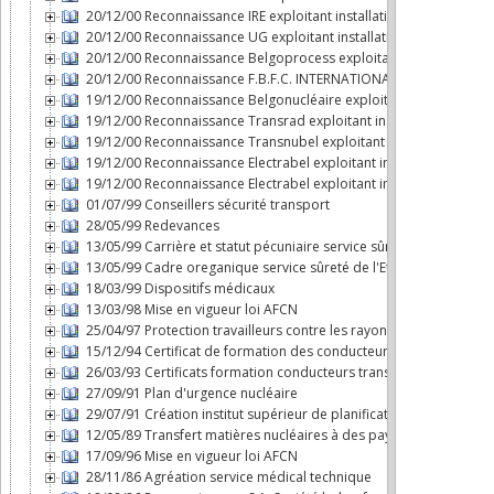
20/12/00 Reconnaissance IRE exploitant installation nucléaire
20/12/00 Reconnaissance UG exploitant installation nucléaire
20/12/00 Reconnaissance Belgoprocess exploitant installation nu
20/12/00 Reconnaissance F.B.F.C. INTERNATIONAL exploitant instal
19/12/00 Reconnaissance Belgonucléaire exploitant installation n
19/12/00 Reconnaissance Transrad exploitant installation nucléai
19/12/00 Reconnaissance Transnubel exploitant installation nuclé
19/12/00 Reconnaissance Electrabel exploitant installation nucléa
19/12/00 Reconnaissance Electrabel exploitant installation nucléai
01/07/99 Conseillers sécurité transport
28/05/99 Redevances
13/05/99 Carrière et statut pécuniaire service sûreté de l'Etat da
13/05/99 Cadre oreganique service sûreté de l'Etat dans le domai
18/03/99 Dispositifs médicaux
13/03/98 Mise en vigueur loi AFCN
25/04/97 Protection travailleurs contre les rayonnements ionisan
15/12/94 Certificat de formation des conducteurs transport mati
26/03/93 Certificats formation conducteurs transport par route 
27/09/91 Plan d'urgence nucléaire
29/07/91 Création institut supérieur de planification d'urgence
12/05/89 Transfert matières nucléaires à des pays non dotés d'a
17/09/96 Mise en vigueur loi AFCN
28/11/86 Agréation service médical technique