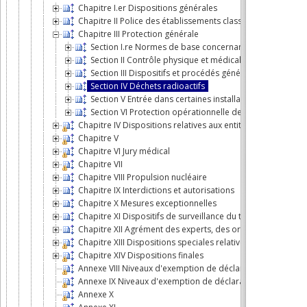
Chapitre I.er Dispositions générales
Chapitre II Police des établissements classés
Chapitre III Protection générale
Section I.re Normes de base concernant la protection c
Section II Contrôle physique et médical
Section III Dispositifs et procédés généraux de protecti
Section IV Déchets radioactifs
Section V Entrée dans certaines installations
Section VI Protection opérationnelle des travailleurs e
Chapitre IV Dispositions relatives aux entités que l'Agence 
Chapitre V
Chapitre VI Jury médical
Chapitre VII
Chapitre VIII Propulsion nucléaire
Chapitre IX Interdictions et autorisations
Chapitre X Mesures exceptionnelles
Chapitre XI Dispositifs de surveillance du territoire et de
Chapitre XII Agrément des experts, des organismes et des
Chapitre XIII Dispositions speciales relatives aux sources s
Chapitre XIV Dispositions finales
Annexe VIII Niveaux d'exemption de déclaration pour les so
Annexe IX Niveaux d'exemption de déclaration pour les sou
Annexe X