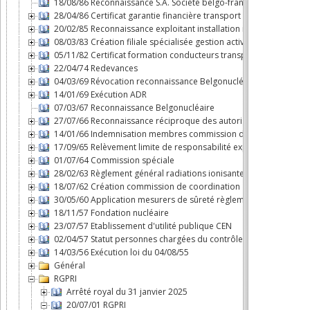
18/08/86 Reconnaissance S.A. Société belgo-française d'énergie
28/04/86 Certificat garantie financière transport substances nuclé
20/02/85 Reconnaissance exploitant installation nucléaire
08/03/83 Création filiale spécialisée gestion activités du cycle d
05/11/82 Certificat formation conducteurs transport par route m
22/04/74 Redevances
04/03/69 Révocation reconnaissance Belgonucléaire
14/01/69 Exécution ADR
07/03/67 Reconnaissance Belgonucléaire
27/07/66 Reconnaissance réciproque des autorisations dans le B
14/01/66 Indemnisation membres commission d'agréation des 
17/09/65 Relèvement limite de responsabilité exploitant "Savann
01/07/64 Commission spéciale
28/02/63 Règlement général radiations ionisantes
18/07/62 Création commission de coordination
30/05/60 Application mesurers de sûreté règlement n°3 du Cons
18/11/57 Fondation nucléaire
23/07/57 Etablissement d'utilité publique CEN
02/04/57 Statut personnes chargées du contrôle en exécution de l
14/03/56 Exécution loi du 04/08/55
Général
RGPRI
Arrêté royal du 31 janvier 2025
20/07/01 RGPRI