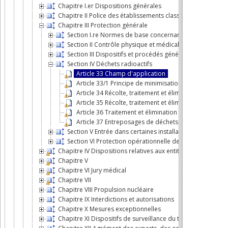
Chapitre I.er Dispositions générales
Chapitre II Police des établissements classés
Chapitre III Protection générale
Section I.re Normes de base concernant la protection c
Section II Contrôle physique et médical
Section III Dispositifs et procédés généraux de protecti
Section IV Déchets radioactifs
Article 33 Champ d'application
Article 33/1 Principe de minimisation
Article 34 Récolte, traitement et élimination des déch
Article 35 Récolte, traitement et élimination des déc
Article 36 Traitement et élimination des effluents ra
Article 37 Entreposages de déchets radioactifs
Section V Entrée dans certaines installations
Section VI Protection opérationnelle des travailleurs e
Chapitre IV Dispositions relatives aux entités que l'Agence 
Chapitre V
Chapitre VI Jury médical
Chapitre VII
Chapitre VIII Propulsion nucléaire
Chapitre IX Interdictions et autorisations
Chapitre X Mesures exceptionnelles
Chapitre XI Dispositifs de surveillance du territoire et de