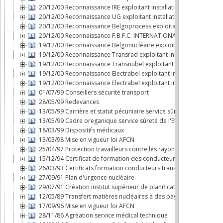
20/12/00 Reconnaissance IRE exploitant installation nucléaire
20/12/00 Reconnaissance UG exploitant installation nucléaire
20/12/00 Reconnaissance Belgoprocess exploitant installation nu
20/12/00 Reconnaissance F.B.F.C. INTERNATIONAL exploitant instal
19/12/00 Reconnaissance Belgonucléaire exploitant installation n
19/12/00 Reconnaissance Transrad exploitant installation nucléai
19/12/00 Reconnaissance Transnubel exploitant installation nuclé
19/12/00 Reconnaissance Electrabel exploitant installation nucléa
19/12/00 Reconnaissance Electrabel exploitant installation nucléai
01/07/99 Conseillers sécurité transport
28/05/99 Redevances
13/05/99 Carrière et statut pécuniaire service sûreté de l'Etat da
13/05/99 Cadre oreganique service sûreté de l'Etat dans le domai
18/03/99 Dispositifs médicaux
13/03/98 Mise en vigueur loi AFCN
25/04/97 Protection travailleurs contre les rayonnements ionisan
15/12/94 Certificat de formation des conducteurs transport mati
26/03/93 Certificats formation conducteurs transport par route 
27/09/91 Plan d'urgence nucléaire
29/07/91 Création institut supérieur de planification d'urgence
12/05/89 Transfert matières nucléaires à des pays non dotés d'a
17/09/96 Mise en vigueur loi AFCN
28/11/86 Agréation service médical technique