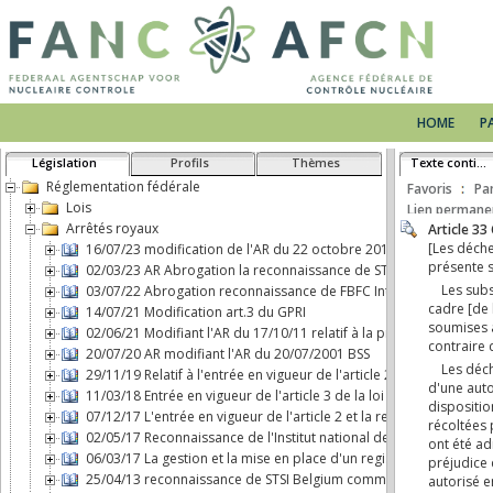
HOME
P
Législation
Profils
Thèmes
Texte continu
Réglementation fédérale
Favoris
Pa
Lois
Lien permane
Arrêtés royaux
16/07/23 modification de l'AR du 22 octobre 2017 concernant le 
02/03/23 AR Abrogation la reconnaissance de STSI Belgium comm
03/07/22 Abrogation reconnaissance de FBFC International comme 
14/07/21 Modification art.3 du GPRI
02/06/21 Modifiant l'AR du 17/10/11 relatif à la protection physiq
20/07/20 AR modifiant l'AR du 20/07/2001 BSS
29/11/19 Relatif à l'entrée en vigueur de l'article 2, b), de la loi d
11/03/18 Entrée en vigueur de l'article 3 de la loi du 7 mai 2017 
07/12/17 L'entrée en vigueur de l'article 2 et la responsabilité ci
02/05/17 Reconnaissance de l'Institut national des Radioéléments
06/03/17 La gestion et la mise en place d'un registre d'expositio
25/04/13 reconnaissance de STSI Belgium comme transporteur de