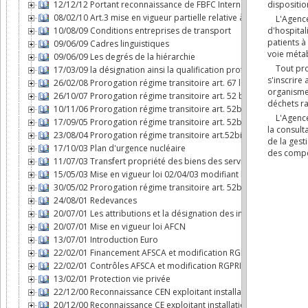
12/12/12 Portant reconnaissance de FBFC International comme expl
08/02/10 Art.3 mise en vigueur partielle relative à l'AFCN
10/08/09 Conditions entreprises de transport
09/06/09 Cadres linguistiques
09/06/09 Les degrés de la hiérarchie
17/03/09 la désignation ainsi la qualification professionnelle de c
26/02/08 Prorogation régime transitoire art. 67 loi AFCN
26/10/07 Prorogation régime transitoire art. 52 bis loi AFCN
10/11/06 Prorogation régime transitoire art. 52bis loi AFCN
17/09/05 Prorogation régime transitoire art. 52bis loi AFCN
23/08/04 Prorogation régime transitoire art.52bis loi AFCN
17/10/03 Plan d'urgence nucléaire
11/07/03 Transfert propriété des biens des services nucléaires à
15/05/03 Mise en vigueur loi 02/04/03 modifiant loi AFCN
30/05/02 Prorogation régime transitoire art. 52bis loi AFCN
24/08/01 Redevances
20/07/01 Les attributions et la désignation des inspecteurs nucléa
20/07/01 Mise en vigueur loi AFCN
13/07/01 Introduction Euro
22/02/01 Financement AFSCA et modification RGPRI
22/02/01 Contrôles AFSCA et modification RGPRI
13/02/01 Protection vie privée
22/12/00 Reconnaissance CEN exploitant installation nucléaire
20/12/00 Reconnaissance CE exploitant installation nucléaire