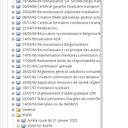
18/08/86 Reconnaissance S.A. Société belgo-française d'énergie
28/04/86 Certificat garantie financière transport substances nuclé
20/02/85 Reconnaissance exploitant installation nucléaire
08/03/83 Création filiale spécialisée gestion activités du cycle d
05/11/82 Certificat formation conducteurs transport par route m
22/04/74 Redevances
04/03/69 Révocation reconnaissance Belgonucléaire
14/01/69 Exécution ADR
07/03/67 Reconnaissance Belgonucléaire
27/07/66 Reconnaissance réciproque des autorisations dans le B
14/01/66 Indemnisation membres commission d'agréation des 
17/09/65 Relèvement limite de responsabilité exploitant "Savann
01/07/64 Commission spéciale
28/02/63 Règlement général radiations ionisantes
18/07/62 Création commission de coordination
30/05/60 Application mesurers de sûreté règlement n°3 du Cons
18/11/57 Fondation nucléaire
23/07/57 Etablissement d'utilité publique CEN
02/04/57 Statut personnes chargées du contrôle en exécution de l
14/03/56 Exécution loi du 04/08/55
Général
RGPRI
Arrêté royal du 31 janvier 2025
20/07/01 RGPRI