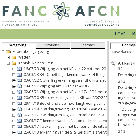
HOME
M
Wetgeving
Profielen
Thema's
Doorlop
Federale regelgeving
Favorieten
Wetten
Koninklijke besluiten
16/07/23 Wijziging van het KB van 22 oktober 2017 betreffende h
02/03/23 KB Opheffing erkenning van STSI Belgium als vervoerder 
03/07/22 Opheffing erkenning van FBFC International als exploitan
14/07/21 Wijziging art. 3 van het ARBIS
02/06/21 Wijziging van het KB van 17/10/11 betreffende fysieke be
20/07/20 KB tot wijziging van het KB van 2/07/2001 BSS
29/11/19 Betreffende de inwerkingtreding van artikel 2, b), van d
11/03/18 Inwerkingtreding van artikel 3 van de wet van 7 mei 2017 
07/12/17 Inwerkingtreding van artikel 2 en de wettelijke aansprak
02/05/17 Erkenning van het Nationaal Instituut voor Radio-element
06/03/17 Toekenning van het beheer en de uitbouw van een blootst
25/04/13 erkenning van de STSI Belgium als vervoerder van nuclea