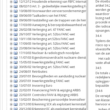
12/12/12 Houdende erkenning van FBFC International als exploitan
08/02/10 Art. 3 - gedeeltelijke inwerkingstelling FANC-wet
10/08/09 Voorwaarden vervoersondernemingen
09/06/09 Taalkaders van het FANC
09/06/09 Vaststelling van de trappen van de hiërarchie
17/03/09 Aanwijzing & beroepsbekwaamheid veiligheidsadviseur
26/02/08 Verlenging art. 67 FANC-wet
26/10/07 Verlenging art. 52bis FANC-wet
10/11/06 Verlenging art.52bis FANC-wet
17/09/05 Verlenging art. 52bis FANC-wet
23/08/04 Verlenging art. 52bis FANC-wet
17/10/03 Nucleair & radiologisch noodplan
11/07/03 Eigendomsoverdracht nucleaire diensten - FANC
15/05/03 Inwerkingstelling FANC-wet
30/05/02 Verlenging art. 52bis FANC-wet
24/08/01 Retributies
20/07/01 Bevoegdheden en aanduiding nucleaire inspecteurs
20/07/01 Inwerkingstelling FANC-wet
13/07/01 Invoering Euro
22/02/01 Financiering FAVV & wijziging ARBIS
22/02/01 Controles FAVV & Wijziging ARBIS
13/02/01 Bescherming persoonlijke levenssfeer
22/12/00 Erkenning SCK als exploitant kerninstallatie
20/12/00 Erkenning EC als exploitant kerninstallatie