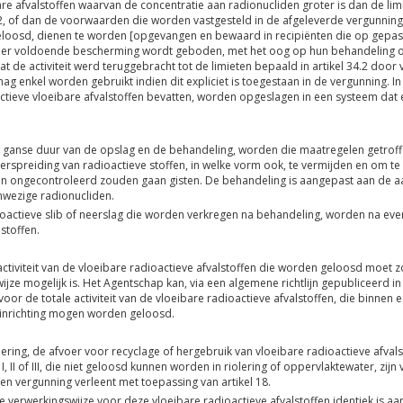
t van een kerninstallatie
s