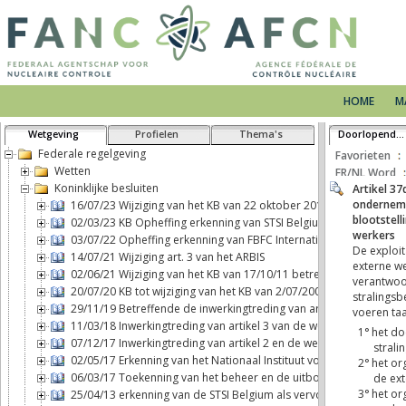
HOME
M
Wetgeving
Profielen
Thema's
Doorlopende tekst
Federale regelgeving
Favorieten
Wetten
FR/NL Word
Koninklijke besluiten
16/07/23 Wijziging van het KB van 22 oktober 2017 betreffende h
02/03/23 KB Opheffing erkenning van STSI Belgium als vervoerder 
03/07/22 Opheffing erkenning van FBFC International als exploitan
14/07/21 Wijziging art. 3 van het ARBIS
02/06/21 Wijziging van het KB van 17/10/11 betreffende fysieke be
20/07/20 KB tot wijziging van het KB van 2/07/2001 BSS
29/11/19 Betreffende de inwerkingtreding van artikel 2, b), van d
11/03/18 Inwerkingtreding van artikel 3 van de wet van 7 mei 2017 
07/12/17 Inwerkingtreding van artikel 2 en de wettelijke aansprak
02/05/17 Erkenning van het Nationaal Instituut voor Radio-element
06/03/17 Toekenning van het beheer en de uitbouw van een blootst
25/04/13 erkenning van de STSI Belgium als vervoerder van nuclea