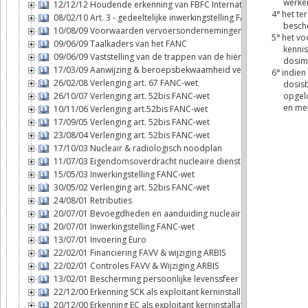
12/12/12 Houdende erkenning van FBFC International als exploitan
08/02/10 Art. 3 - gedeeltelijke inwerkingstelling FANC-wet
10/08/09 Voorwaarden vervoersondernemingen
09/06/09 Taalkaders van het FANC
09/06/09 Vaststelling van de trappen van de hiërarchie
17/03/09 Aanwijzing & beroepsbekwaamheid veiligheidsadviseur
26/02/08 Verlenging art. 67 FANC-wet
26/10/07 Verlenging art. 52bis FANC-wet
10/11/06 Verlenging art.52bis FANC-wet
17/09/05 Verlenging art. 52bis FANC-wet
23/08/04 Verlenging art. 52bis FANC-wet
17/10/03 Nucleair & radiologisch noodplan
11/07/03 Eigendomsoverdracht nucleaire diensten - FANC
15/05/03 Inwerkingstelling FANC-wet
30/05/02 Verlenging art. 52bis FANC-wet
24/08/01 Retributies
20/07/01 Bevoegdheden en aanduiding nucleaire inspecteurs
20/07/01 Inwerkingstelling FANC-wet
13/07/01 Invoering Euro
22/02/01 Financiering FAVV & wijziging ARBIS
22/02/01 Controles FAVV & Wijziging ARBIS
13/02/01 Bescherming persoonlijke levenssfeer
22/12/00 Erkenning SCK als exploitant kerninstallatie
20/12/00 Erkenning EC als exploitant kerninstallatie