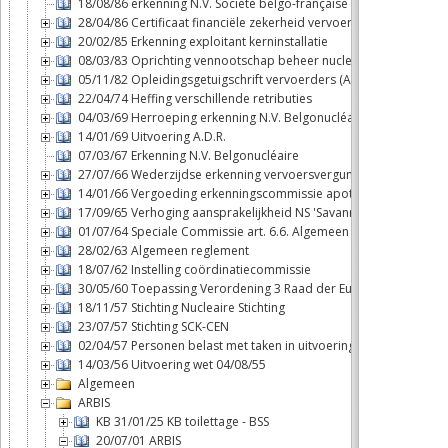
18/08/86 erkenning N.V. Société belgo-française d'énergie nuclé
28/04/86 Certificaat financiële zekerheid vervoerders
20/02/85 Erkenning exploitant kerninstallatie
08/03/83 Oprichting vennootschap beheer nucleaire brandstofcy
05/11/82 Opleidingsgetuigschrift vervoerders (ADR)
22/04/74 Heffing verschillende retributies
04/03/69 Herroeping erkenning N.V. Belgonucléaire
14/01/69 Uitvoering A.D.R.
07/03/67 Erkenning N.V. Belgonucléaire
27/07/66 Wederzijdse erkenning vervoersvergunningen binnen B
14/01/66 Vergoeding erkenningscommissie apothekers
17/09/65 Verhoging aansprakelijkheid NS 'Savannah'
01/07/64 Speciale Commissie art. 6.6. Algemeen reglement
28/02/63 Algemeen reglement
18/07/62 Instelling coördinatiecommissie
30/05/60 Toepassing Verordening 3 Raad der Europese Gemeen
18/11/57 Stichting Nucleaire Stichting
23/07/57 Stichting SCK-CEN
02/04/57 Personen belast met taken in uitvoering van de wet 04/
14/03/56 Uitvoering wet 04/08/55
Algemeen
ARBIS
KB 31/01/25 KB toilettage - BSS
20/07/01 ARBIS