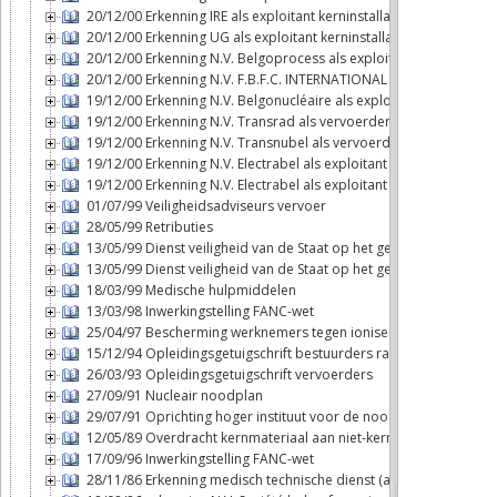
20/12/00 Erkenning IRE als exploitant kerninstallatie
20/12/00 Erkenning UG als exploitant kerninstallatie
20/12/00 Erkenning N.V. Belgoprocess als exploitant kerninstallat
20/12/00 Erkenning N.V. F.B.F.C. INTERNATIONAL als exploitant ker
19/12/00 Erkenning N.V. Belgonucléaire als exploitant kerninstalla
19/12/00 Erkenning N.V. Transrad als vervoerder
19/12/00 Erkenning N.V. Transnubel als vervoerder
19/12/00 Erkenning N.V. Electrabel als exploitant kerninstallatie (T
19/12/00 Erkenning N.V. Electrabel als exploitant kerninstallatie (D
01/07/99 Veiligheidsadviseurs vervoer
28/05/99 Retributies
13/05/99 Dienst veiligheid van de Staat op het gebied van de ker
13/05/99 Dienst veiligheid van de Staat op het gebied van de ker
18/03/99 Medische hulpmiddelen
13/03/98 Inwerkingstelling FANC-wet
25/04/97 Bescherming werknemers tegen ioniserende stralingen
15/12/94 Opleidingsgetuigschrift bestuurders radioactieve stoffe
26/03/93 Opleidingsgetuigschrift vervoerders
27/09/91 Nucleair noodplan
29/07/91 Oprichting hoger instituut voor de noodplanning
12/05/89 Overdracht kernmateriaal aan niet-kernwapenstaten
17/09/96 Inwerkingstelling FANC-wet
28/11/86 Erkenning medisch technische dienst (art. 6bis, § 2, 6°bi