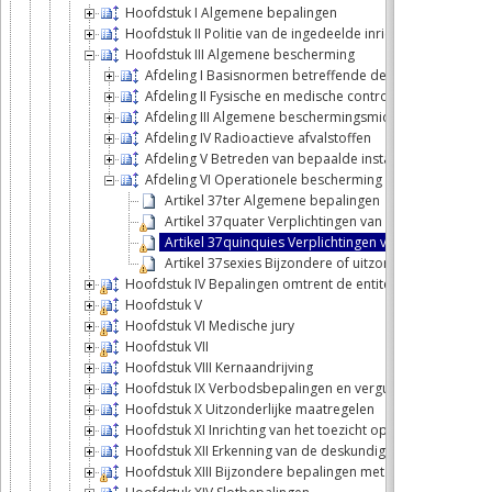
Hoofdstuk I Algemene bepalingen
Hoofdstuk II Politie van de ingedeelde inrichtingen
Hoofdstuk III Algemene bescherming
Afdeling I Basisnormen betreffende de bescherming tege
Afdeling II Fysische en medische controle
Afdeling III Algemene beschermingsmiddelen en -proc
Afdeling IV Radioactieve afvalstoffen
Afdeling V Betreden van bepaalde installaties
Afdeling VI Operationele bescherming van de externe we
Artikel 37ter Algemene bepalingen
Artikel 37quater Verplichtingen van de externe ond
Artikel 37quinquies Verplichtingen van de exploita
Artikel 37sexies Bijzondere of uitzonderingsregeling
Hoofdstuk IV Bepalingen omtrent de entiteiten die het Agen
Hoofdstuk V
Hoofdstuk VI Medische jury
Hoofdstuk VII
Hoofdstuk VIII Kernaandrijving
Hoofdstuk IX Verbodsbepalingen en vergunningen
Hoofdstuk X Uitzonderlijke maatregelen
Hoofdstuk XI Inrichting van het toezicht op het grondgebi
Hoofdstuk XII Erkenning van de deskundigen, de instelling
Hoofdstuk XIII Bijzondere bepalingen met betrekking tot 