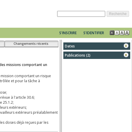
S'INSCRIRE
S'IDENTIFIER
Changements récents
Dates
publication :
19-08-2020
Publications (2)
promulgation :
20-07-2020
19-08-2020
en vigueur :
29-08-2020
n d'exécution (UE) 2021/1436 de la Commission du 31 août 2021 modifiant la di
30-08-2001
rtant prescriptions de sûreté des installations nucléaires
e l'énergie nucléaire et définissant la date visée à l'article 23, alinéa 4.
rôle physique