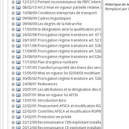
12/12/12 Portant reconnaissance de FBFC International comme expl
08/02/10 Art.3 mise en vigueur partielle relative à l'AFCN
10/08/09 Conditions entreprises de transport
09/06/09 Cadres linguistiques
09/06/09 Les degrés de la hiérarchie
17/03/09 la désignation ainsi la qualification professionnelle de c
26/02/08 Prorogation régime transitoire art. 67 loi AFCN
26/10/07 Prorogation régime transitoire art. 52 bis loi AFCN
10/11/06 Prorogation régime transitoire art. 52bis loi AFCN
17/09/05 Prorogation régime transitoire art. 52bis loi AFCN
23/08/04 Prorogation régime transitoire art.52bis loi AFCN
17/10/03 Plan d'urgence nucléaire
11/07/03 Transfert propriété des biens des services nucléaires à
15/05/03 Mise en vigueur loi 02/04/03 modifiant loi AFCN
30/05/02 Prorogation régime transitoire art. 52bis loi AFCN
24/08/01 Redevances
20/07/01 Les attributions et la désignation des inspecteurs nucléa
20/07/01 Mise en vigueur loi AFCN
13/07/01 Introduction Euro
22/02/01 Financement AFSCA et modification RGPRI
22/02/01 Contrôles AFSCA et modification RGPRI
13/02/01 Protection vie privée
22/12/00 Reconnaissance CEN exploitant installation nucléaire
20/12/00 Reconnaissance CE exploitant installation nucléaire