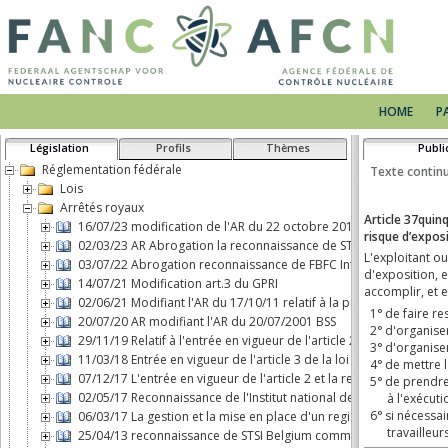
HOME
P
Législation
Profils
Thèmes
Publi
Réglementation fédérale
Lois
Arrêtés royaux
16/07/23 modification de l'AR du 22 octobre 2017 concernant le 
02/03/23 AR Abrogation la reconnaissance de STSI Belgium comm
03/07/22 Abrogation reconnaissance de FBFC International comme 
14/07/21 Modification art.3 du GPRI
02/06/21 Modifiant l'AR du 17/10/11 relatif à la protection physiq
20/07/20 AR modifiant l'AR du 20/07/2001 BSS
29/11/19 Relatif à l'entrée en vigueur de l'article 2, b), de la loi d
11/03/18 Entrée en vigueur de l'article 3 de la loi du 7 mai 2017 
07/12/17 L'entrée en vigueur de l'article 2 et la responsabilité ci
02/05/17 Reconnaissance de l'Institut national des Radioéléments
06/03/17 La gestion et la mise en place d'un registre d'expositio
25/04/13 reconnaissance de STSI Belgium comme transporteur de