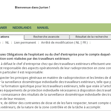
ANIER
NEDERLANDS
MANUEL
cations
Recherche avancée
Résultat de la recherche
transport de marchandises dangereuses de la classe 7 et transposant la Décisio
e transporteur de substances nucléaires
exploitant d'une installation nucléaire
ue des matières nucléaires et des installations nucléaires et l'AR du 30/11/11 po
u 7/12/16 modifiant la loi du 22/07/85 sur la responsabilité civile dans le domaine d
portant modification de la loi du 15 avril 1994 concernant l'organisation du cont
vile dans le domaine de l'énergie nucléaire
 comme exploitant d'une installation nucléaire
n dans le cadre de la surveillance dosimétrique à l'AFCN
 substances nucléaires