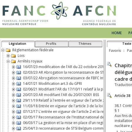
HOME
P
Législation
Profils
Thèmes
Texte
Réglementation fédérale
Favoris
Pa
Lois
Arrêtés royaux
16/07/23 modification de l'AR du 22 octobre 2017 concernant le 
02/03/23 AR Abrogation la reconnaissance de STSI Belgium comm
03/07/22 Abrogation reconnaissance de FBFC International comme 
14/07/21 Modification art.3 du GPRI
02/06/21 Modifiant l'AR du 17/10/11 relatif à la protection physiq
20/07/20 AR modifiant l'AR du 20/07/2001 BSS
29/11/19 Relatif à l'entrée en vigueur de l'article 2, b), de la loi d
11/03/18 Entrée en vigueur de l'article 3 de la loi du 7 mai 2017 
07/12/17 L'entrée en vigueur de l'article 2 et la responsabilité ci
02/05/17 Reconnaissance de l'Institut national des Radioéléments
06/03/17 La gestion et la mise en place d'un registre d'expositio
25/04/13 reconnaissance de STSI Belgium comme transporteur de