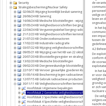
Security
Stralingsbescherming/Nuclear Safety
02/06/25 Wijziging koninklijk besluit sanering
26/06/24 KB Sanering
16/06/24 KB Medische blootstellingen - wijziging
07/05/24 KB Veiligheidsvoorschriften berging
22/04/24 KB Vergunningsstelsel berging radioactief afval
21/12/23 KB Veiligheidsvoorschriften kerninstallaties
21/07/23 KB Onderzoeksreactoren
17/02/23 KB Industriële radiografie
03/07/22 KB Wijziging veiligheidsvoorschriften kerninstallaties
09/05/21 KB Wijziging van het KB van 22 oktober 2017 betreff
20/07/20 KB Blootstellingsregister en stralingspaspoort
13/02/20 KB Medische blootstellingen
09/02/20 KB Diergeneeskundige blootstellingen
22/10/17 KB Vervoer gevaarlijke goederen klasse 7
31/05/16 KB Bescherming tegen radioactieve stoffen water me
12/07/15 KB Gebruik radioactieve producten In VITRO of In V
30/11/11 KB Veiligheidsvoorschriften kerninstallaties
Hoofdstuk I Algemene bepalingen
Hoofdstuk 2 Generieke veiligheidsvoorschriften
Hoofdstuk 3 Specifieke veiligheidsvoorschriften voor de 
Hoofdstuk 4 Specifieke veiligheidsvoorschriften voor de ops