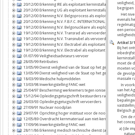
20/12/00 Erkenning IRE als exploitant kerninstallatie
20/12/00 Erkenning UG als exploitant kerninstallatie
20/12/00 Erkenning N.V. Belgoprocess als exploitant kerninstallat
20/12/00 Erkenning N.V. F.B.F.C. INTERNATIONAL als exploitant ker
19/12/00 Erkenning N.V. Belgonucléaire als exploitant kerninstalla
19/12/00 Erkenning N.V. Transrad als vervoerder
19/12/00 Erkenning N.V. Transnubel als vervoerder
19/12/00 Erkenning N.V. Electrabel als exploitant kerninstallatie (T
19/12/00 Erkenning N.V. Electrabel als exploitant kerninstallatie (D
01/07/99 Veiligheidsadviseurs vervoer
28/05/99 Retributies
13/05/99 Dienst veiligheid van de Staat op het gebied van de ker
13/05/99 Dienst veiligheid van de Staat op het gebied van de ker
18/03/99 Medische hulpmiddelen
13/03/98 Inwerkingstelling FANC-wet
25/04/97 Bescherming werknemers tegen ioniserende stralingen
15/12/94 Opleidingsgetuigschrift bestuurders radioactieve stoffe
26/03/93 Opleidingsgetuigschrift vervoerders
27/09/91 Nucleair noodplan
29/07/91 Oprichting hoger instituut voor de noodplanning
12/05/89 Overdracht kernmateriaal aan niet-kernwapenstaten
17/09/96 Inwerkingstelling FANC-wet
28/11/86 Erkenning medisch technische dienst (art. 6bis, § 2, 6°bi