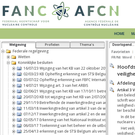
HOME
M
Wetgeving
Profielen
Thema's
Doorlopende tekst
Federale regelgeving
Favorieten
Wetten
FR/NL Word
Koninklijke besluiten
16/07/23 Wijziging van het KB van 22 oktober 2017 betreffende h
02/03/23 KB Opheffing erkenning van STSI Belgium als vervoerder 
03/07/22 Opheffing erkenning van FBFC International als exploitan
14/07/21 Wijziging art. 3 van het ARBIS
02/06/21 Wijziging van het KB van 17/10/11 betreffende fysieke be
20/07/20 KB tot wijziging van het KB van 2/07/2001 BSS
29/11/19 Betreffende de inwerkingtreding van artikel 2, b), van d
11/03/18 Inwerkingtreding van artikel 3 van de wet van 7 mei 2017 
07/12/17 Inwerkingtreding van artikel 2 en de wettelijke aansprak
02/05/17 Erkenning van het Nationaal Instituut voor Radio-element
06/03/17 Toekenning van het beheer en de uitbouw van een blootst
25/04/13 erkenning van de STSI Belgium als vervoerder van nuclea