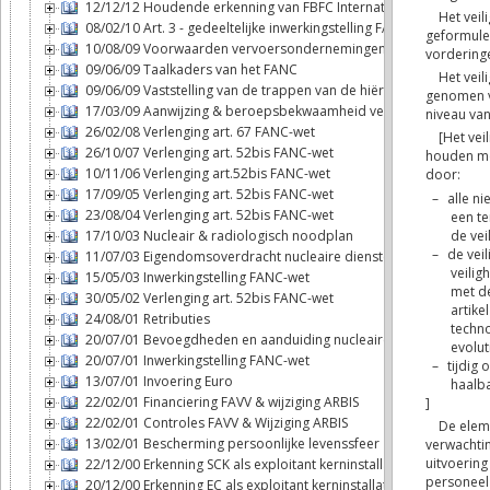
12/12/12 Houdende erkenning van FBFC International als exploitan
08/02/10 Art. 3 - gedeeltelijke inwerkingstelling FANC-wet
10/08/09 Voorwaarden vervoersondernemingen
09/06/09 Taalkaders van het FANC
09/06/09 Vaststelling van de trappen van de hiërarchie
17/03/09 Aanwijzing & beroepsbekwaamheid veiligheidsadviseur
26/02/08 Verlenging art. 67 FANC-wet
26/10/07 Verlenging art. 52bis FANC-wet
10/11/06 Verlenging art.52bis FANC-wet
17/09/05 Verlenging art. 52bis FANC-wet
23/08/04 Verlenging art. 52bis FANC-wet
17/10/03 Nucleair & radiologisch noodplan
11/07/03 Eigendomsoverdracht nucleaire diensten - FANC
15/05/03 Inwerkingstelling FANC-wet
30/05/02 Verlenging art. 52bis FANC-wet
24/08/01 Retributies
20/07/01 Bevoegdheden en aanduiding nucleaire inspecteurs
20/07/01 Inwerkingstelling FANC-wet
13/07/01 Invoering Euro
22/02/01 Financiering FAVV & wijziging ARBIS
22/02/01 Controles FAVV & Wijziging ARBIS
13/02/01 Bescherming persoonlijke levenssfeer
22/12/00 Erkenning SCK als exploitant kerninstallatie
20/12/00 Erkenning EC als exploitant kerninstallatie