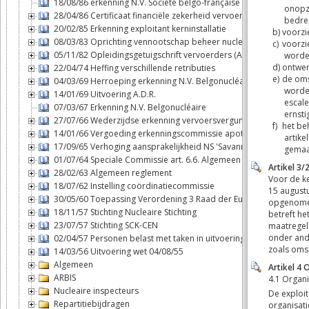
18/08/86 erkenning N.V. Société belgo-française d'énergie nuclé
28/04/86 Certificaat financiële zekerheid vervoerders
20/02/85 Erkenning exploitant kerninstallatie
08/03/83 Oprichting vennootschap beheer nucleaire brandstofcy
05/11/82 Opleidingsgetuigschrift vervoerders (ADR)
22/04/74 Heffing verschillende retributies
04/03/69 Herroeping erkenning N.V. Belgonucléaire
14/01/69 Uitvoering A.D.R.
07/03/67 Erkenning N.V. Belgonucléaire
27/07/66 Wederzijdse erkenning vervoersvergunningen binnen B
14/01/66 Vergoeding erkenningscommissie apothekers
17/09/65 Verhoging aansprakelijkheid NS 'Savannah'
01/07/64 Speciale Commissie art. 6.6. Algemeen reglement
28/02/63 Algemeen reglement
18/07/62 Instelling coördinatiecommissie
30/05/60 Toepassing Verordening 3 Raad der Europese Gemeen
18/11/57 Stichting Nucleaire Stichting
23/07/57 Stichting SCK-CEN
02/04/57 Personen belast met taken in uitvoering van de wet 04/
14/03/56 Uitvoering wet 04/08/55
Algemeen
ARBIS
Nucleaire inspecteurs
Repartitiebijdragen