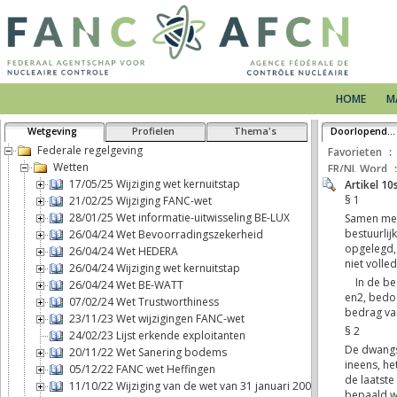
HOME
M
Wetgeving
Profielen
Thema's
Doorlopende tekst
Federale regelgeving
Favorieten
Wetten
FR/NL Word
17/05/25 Wijziging wet kernuitstap
21/02/25 Wijziging FANC-wet
28/01/25 Wet informatie-uitwisseling BE-LUX
26/04/24 Wet Bevoorradingszekerheid
26/04/24 Wet HEDERA
26/04/24 Wijziging wet kernuitstap
26/04/24 Wet BE-WATT
07/02/24 Wet Trustworthiness
23/11/23 Wet wijzigingen FANC-wet
24/02/23 Lijst erkende exploitanten
20/11/22 Wet Sanering bodems
05/12/22 FANC wet Heffingen
11/10/22 Wijziging van de wet van 31 januari 2003 houdende de gele