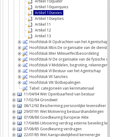
Artikel 10quater
Artikel 10quinquies
Artikel 10sexies
Artikel 10septies
Artikel 11
Artikel 12
Artikel 13
Hoofdstuk III Opdrachten van het Agentschap
Hoofdstuk IIIbis De organisatie van de dienst medische stralin
Hoofdstuk IIIter Milieueffectbeoordeling
Hoofdstuk IV De organisatie van de fysische controle
Hoofdstuk V Middelen, begroting, rekeningen
Hoofdstuk VI Bestuur van het Agentschap
Hoofdstuk VII Sancties
Hoofdstuk VIII Slotbepalingen
Tabel: categorieën van kernmateriaal
11/04/94 Wet Openbaarheid van bestuur
17/02/94 Grondwet
08/12/92 Bescherming persoonlijke levenssfeer
29/07/91 Wet Motivering bestuurshandelingen
07/08/86 Goedkeuring Europese Akte
17/04/86 Uitvoering verdrag externe beveiling kernwapens
07/08/85 Goedkeuring verdragen
22/07/85 Wet Aansprakelijkheid kernenergie