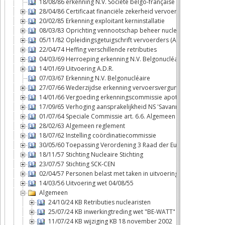
18/08/86 erkenning N.V. Société belgo-française d'énergie nuclé
28/04/86 Certificaat financiële zekerheid vervoerders
20/02/85 Erkenning exploitant kerninstallatie
08/03/83 Oprichting vennootschap beheer nucleaire brandstofcy
05/11/82 Opleidingsgetuigschrift vervoerders (ADR)
22/04/74 Heffing verschillende retributies
04/03/69 Herroeping erkenning N.V. Belgonucléaire
14/01/69 Uitvoering A.D.R.
07/03/67 Erkenning N.V. Belgonucléaire
27/07/66 Wederzijdse erkenning vervoersvergunningen binnen B
14/01/66 Vergoeding erkenningscommissie apothekers
17/09/65 Verhoging aansprakelijkheid NS 'Savannah'
01/07/64 Speciale Commissie art. 6.6. Algemeen reglement
28/02/63 Algemeen reglement
18/07/62 Instelling coördinatiecommissie
30/05/60 Toepassing Verordening 3 Raad der Europese Gemeen
18/11/57 Stichting Nucleaire Stichting
23/07/57 Stichting SCK-CEN
02/04/57 Personen belast met taken in uitvoering van de wet 04/
14/03/56 Uitvoering wet 04/08/55
Algemeen
24/10/24 KB Retributies nuclearisten
25/07/24 KB inwerkingtreding wet "BE-WATT"
11/07/24 KB wijziging KB 18 november 2002