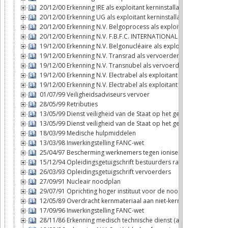
20/12/00 Erkenning IRE als exploitant kerninstallatie
20/12/00 Erkenning UG als exploitant kerninstallatie
20/12/00 Erkenning N.V. Belgoprocess als exploitant kerninstallat
20/12/00 Erkenning N.V. F.B.F.C. INTERNATIONAL als exploitant ker
19/12/00 Erkenning N.V. Belgonucléaire als exploitant kerninstalla
19/12/00 Erkenning N.V. Transrad als vervoerder
19/12/00 Erkenning N.V. Transnubel als vervoerder
19/12/00 Erkenning N.V. Electrabel als exploitant kerninstallatie (T
19/12/00 Erkenning N.V. Electrabel als exploitant kerninstallatie (D
01/07/99 Veiligheidsadviseurs vervoer
28/05/99 Retributies
13/05/99 Dienst veiligheid van de Staat op het gebied van de ker
13/05/99 Dienst veiligheid van de Staat op het gebied van de ker
18/03/99 Medische hulpmiddelen
13/03/98 Inwerkingstelling FANC-wet
25/04/97 Bescherming werknemers tegen ioniserende stralingen
15/12/94 Opleidingsgetuigschrift bestuurders radioactieve stoffe
26/03/93 Opleidingsgetuigschrift vervoerders
27/09/91 Nucleair noodplan
29/07/91 Oprichting hoger instituut voor de noodplanning
12/05/89 Overdracht kernmateriaal aan niet-kernwapenstaten
17/09/96 Inwerkingstelling FANC-wet
28/11/86 Erkenning medisch technische dienst (art. 6bis, § 2, 6°bi