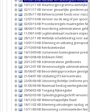
01/03/18 KB Nucleair en radiologisch noodplan Belgisch gro
10/12/17 KB Waarborgprogramma wettelijke aansprakelijkhei
02/11/17 KB Vervoer gevaarlijke goederen per spoor
25/05/17 KB Beheerscomité fonds voor risico's van nucleaire 
12/07/16 KB Vervoer via de weg of per spoor van ontplofbare 
02/03/16 KB Procedureregels maatregelen Nucleaire inspecte
08/06/15 KB Invordering administratieve geldboetes
11/09/14 KB Legitimatiekaart nucleaire inspecteurs
28/12/11 KB Wettelijk schadebedrag voor aansprakelijkheid o
10/01/10 KB Erkenning en uitbating grensposten
27/10/09 KB Retributiebesluit
16/10/09 KB Uurtarieven buitengewone prestaties
08/10/08 KB Embleem FANC
20/12/07 KB Administratieve geldboetes
20/12/07 KB Vereenvoudigde administratieve geldboetes
05/06/07 KB Beoordelingsprocedure gevolgen milieu grensov
21/04/07 KB Uitsluiting ETS kerncentrales
23/05/06 KB Uitvoering Richtlijn Uniforme procedures control
01/05/06 KB Maximaal bedrag werkingskosten Opvolgingscom
29/06/03 KB Toegang Rijksregister
06/02/03 KB Opleidingsgetuigschrift vervoerders
18/12/02 KB Wetenschappelijke Raad
18/11/02 KB Erkenning uitrustingen opslag, verwerking en condi
13/11/89 KB Benoeming commissieleden Niet-verspreiding k