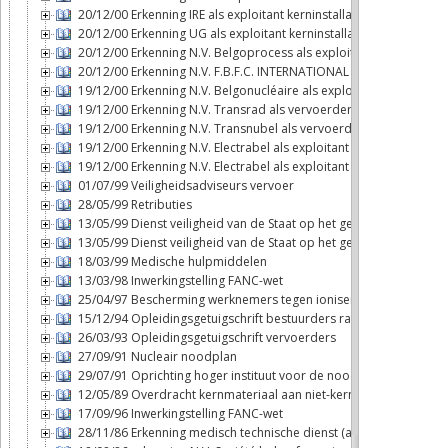
20/12/00 Erkenning IRE als exploitant kerninstallatie
20/12/00 Erkenning UG als exploitant kerninstallatie
20/12/00 Erkenning N.V. Belgoprocess als exploitant kerninstallat
20/12/00 Erkenning N.V. F.B.F.C. INTERNATIONAL als exploitant ker
19/12/00 Erkenning N.V. Belgonucléaire als exploitant kerninstalla
19/12/00 Erkenning N.V. Transrad als vervoerder
19/12/00 Erkenning N.V. Transnubel als vervoerder
19/12/00 Erkenning N.V. Electrabel als exploitant kerninstallatie (T
19/12/00 Erkenning N.V. Electrabel als exploitant kerninstallatie (D
01/07/99 Veiligheidsadviseurs vervoer
28/05/99 Retributies
13/05/99 Dienst veiligheid van de Staat op het gebied van de ker
13/05/99 Dienst veiligheid van de Staat op het gebied van de ker
18/03/99 Medische hulpmiddelen
13/03/98 Inwerkingstelling FANC-wet
25/04/97 Bescherming werknemers tegen ioniserende stralingen
15/12/94 Opleidingsgetuigschrift bestuurders radioactieve stoffe
26/03/93 Opleidingsgetuigschrift vervoerders
27/09/91 Nucleair noodplan
29/07/91 Oprichting hoger instituut voor de noodplanning
12/05/89 Overdracht kernmateriaal aan niet-kernwapenstaten
17/09/96 Inwerkingstelling FANC-wet
28/11/86 Erkenning medisch technische dienst (art. 6bis, § 2, 6°bi