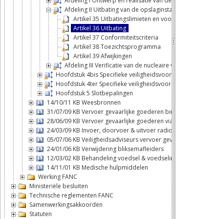
Afdeling I Ontwerp en realisatie van de opslaginstallatie
Afdeling II Uitbating van de opslaginstallatie
Artikel 35 Uitbatingslimieten en voorwaarden
Artikel 36 Uitbating
Artikel 37 Conformiteitscriteria
Artikel 38 Toezichtsprogramma
Artikel 39 Afwijkingen
Afdeling III Verificatie van de nucleaire veiligheid
Hoofdstuk 4bis Specifieke veiligheidsvoorschriften voor 
Hoofdstuk 4ter Specifieke veiligheidsvoorschriften voor de
Hoofdstuk 5 Slotbepalingen
14/10/11 KB Weesbronnen
31/07/09 KB Vervoer gevaarlijke goederen binnenwateren
28/06/09 KB Vervoer gevaarlijke goederen via de weg of spoo
24/03/09 KB Invoer, doorvoer & uitvoer radioactieve stoffen
05/07/06 KB Veiligheidsadviseurs vervoer gevaarlijke goedere
24/01/06 KB Verwijdering bliksemafleiders
12/03/02 KB Behandeling voedsel & voedselingrediënten
14/11/01 KB Medische hulpmiddelen
Werking FANC
Ministeriële besluiten
Technische reglementen FANC
Samenwerkingsakkoorden
Statuten