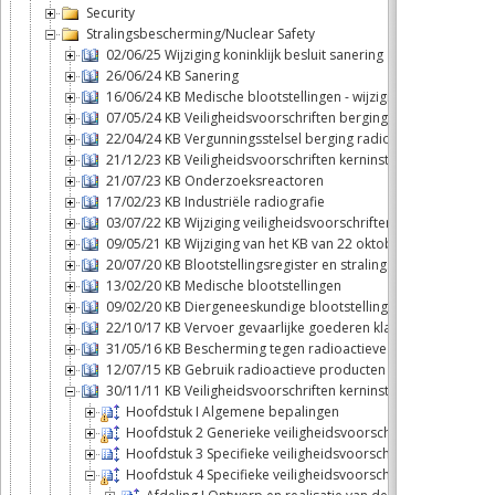
Security
Stralingsbescherming/Nuclear Safety
02/06/25 Wijziging koninklijk besluit sanering
26/06/24 KB Sanering
16/06/24 KB Medische blootstellingen - wijziging
07/05/24 KB Veiligheidsvoorschriften berging
22/04/24 KB Vergunningsstelsel berging radioactief afval
21/12/23 KB Veiligheidsvoorschriften kerninstallaties
21/07/23 KB Onderzoeksreactoren
17/02/23 KB Industriële radiografie
03/07/22 KB Wijziging veiligheidsvoorschriften kerninstallaties
09/05/21 KB Wijziging van het KB van 22 oktober 2017 betreff
20/07/20 KB Blootstellingsregister en stralingspaspoort
13/02/20 KB Medische blootstellingen
09/02/20 KB Diergeneeskundige blootstellingen
22/10/17 KB Vervoer gevaarlijke goederen klasse 7
31/05/16 KB Bescherming tegen radioactieve stoffen water me
12/07/15 KB Gebruik radioactieve producten In VITRO of In V
30/11/11 KB Veiligheidsvoorschriften kerninstallaties
Hoofdstuk I Algemene bepalingen
Hoofdstuk 2 Generieke veiligheidsvoorschriften
Hoofdstuk 3 Specifieke veiligheidsvoorschriften voor de 
Hoofdstuk 4 Specifieke veiligheidsvoorschriften voor de ops