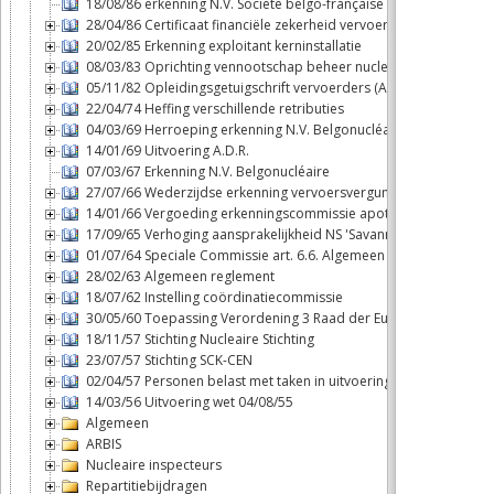
18/08/86 erkenning N.V. Société belgo-française d'énergie nuclé
28/04/86 Certificaat financiële zekerheid vervoerders
20/02/85 Erkenning exploitant kerninstallatie
08/03/83 Oprichting vennootschap beheer nucleaire brandstofcy
05/11/82 Opleidingsgetuigschrift vervoerders (ADR)
22/04/74 Heffing verschillende retributies
04/03/69 Herroeping erkenning N.V. Belgonucléaire
14/01/69 Uitvoering A.D.R.
07/03/67 Erkenning N.V. Belgonucléaire
27/07/66 Wederzijdse erkenning vervoersvergunningen binnen B
14/01/66 Vergoeding erkenningscommissie apothekers
17/09/65 Verhoging aansprakelijkheid NS 'Savannah'
01/07/64 Speciale Commissie art. 6.6. Algemeen reglement
28/02/63 Algemeen reglement
18/07/62 Instelling coördinatiecommissie
30/05/60 Toepassing Verordening 3 Raad der Europese Gemeen
18/11/57 Stichting Nucleaire Stichting
23/07/57 Stichting SCK-CEN
02/04/57 Personen belast met taken in uitvoering van de wet 04/
14/03/56 Uitvoering wet 04/08/55
Algemeen
ARBIS
Nucleaire inspecteurs
Repartitiebijdragen