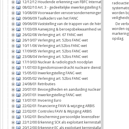
12/12/12 Houdende erkenning van FBFC International als exploitan
08/02/10 Art. 3 - gedeeltelijke inwerkingstelling FANC-wet
10/08/09 Voorwaarden vervoersondernemingen
09/06/09 Taalkaders van het FANC
09/06/09 Vaststelling van de trappen van de hiërarchie
17/03/09 Aanwijzing & beroepsbekwaamheid veiligheidsadviseur
26/02/08 Verlenging art. 67 FANC-wet
26/10/07 Verlenging art. 52bis FANC-wet
10/11/06 Verlenging art.52bis FANC-wet
17/09/05 Verlenging art. 52bis FANC-wet
23/08/04 Verlenging art. 52bis FANC-wet
17/10/03 Nucleair & radiologisch noodplan
11/07/03 Eigendomsoverdracht nucleaire diensten - FANC
15/05/03 Inwerkingstelling FANC-wet
30/05/02 Verlenging art. 52bis FANC-wet
24/08/01 Retributies
20/07/01 Bevoegdheden en aanduiding nucleaire inspecteurs
20/07/01 Inwerkingstelling FANC-wet
13/07/01 Invoering Euro
22/02/01 Financiering FAVV & wijziging ARBIS
22/02/01 Controles FAVV & Wijziging ARBIS
13/02/01 Bescherming persoonlijke levenssfeer
22/12/00 Erkenning SCK als exploitant kerninstallatie
20/12/00 Erkenning EC als exploitant kerninstallatie