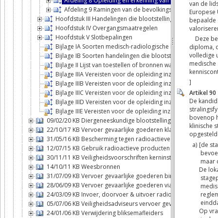
Afdeling 8 Opleiding en erkenning van deskundigen in de
Afdeling 9 Ramingen van de bevolkingsdosis
Hoofdstuk III Handelingen die blootstellingen bij niet-m
Hoofdstuk IV Overgangsmaatregelen
Hoofdstuk V Slotbepalingen
Bijlage IA Soorten medisch-radiologische handelingen di
Bijlage IB Soorten handelingen die blootstelling bij ni
Bijlage II Lijst van toestellen of bronnen waarvan het geb
Bijlage IIIA Vereisten voor de opleiding inzake straling
Bijlage IIIB Vereisten voor de opleiding inzake stralings
Bijlage IIIC Vereisten voor de opleiding inzake stralings
Bijlage IIID Vereisten voor de opleiding inzake stralings
Bijlage IIIE Vereisten voor de opleiding inzake stralings
09/02/20 KB Diergeneeskundige blootstellingen
22/10/17 KB Vervoer gevaarlijke goederen klasse 7
31/05/16 KB Bescherming tegen radioactieve stoffen water me
12/07/15 KB Gebruik radioactieve producten In VITRO of In V
30/11/11 KB Veiligheidsvoorschriften kerninstallaties
14/10/11 KB Weesbronnen
31/07/09 KB Vervoer gevaarlijke goederen binnenwateren
28/06/09 KB Vervoer gevaarlijke goederen via de weg of spoo
24/03/09 KB Invoer, doorvoer & uitvoer radioactieve stoffen
05/07/06 KB Veiligheidsadviseurs vervoer gevaarlijke goedere
24/01/06 KB Verwijdering bliksemafleiders