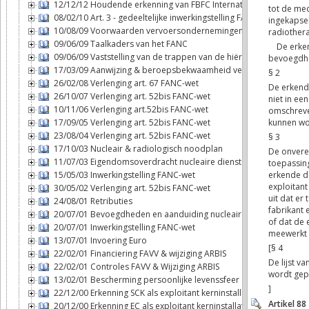
12/12/12 Houdende erkenning van FBFC International als exploitan
08/02/10 Art. 3 - gedeeltelijke inwerkingstelling FANC-wet
10/08/09 Voorwaarden vervoersondernemingen
09/06/09 Taalkaders van het FANC
09/06/09 Vaststelling van de trappen van de hiërarchie
17/03/09 Aanwijzing & beroepsbekwaamheid veiligheidsadviseur
26/02/08 Verlenging art. 67 FANC-wet
26/10/07 Verlenging art. 52bis FANC-wet
10/11/06 Verlenging art.52bis FANC-wet
17/09/05 Verlenging art. 52bis FANC-wet
23/08/04 Verlenging art. 52bis FANC-wet
17/10/03 Nucleair & radiologisch noodplan
11/07/03 Eigendomsoverdracht nucleaire diensten - FANC
15/05/03 Inwerkingstelling FANC-wet
30/05/02 Verlenging art. 52bis FANC-wet
24/08/01 Retributies
20/07/01 Bevoegdheden en aanduiding nucleaire inspecteurs
20/07/01 Inwerkingstelling FANC-wet
13/07/01 Invoering Euro
22/02/01 Financiering FAVV & wijziging ARBIS
22/02/01 Controles FAVV & Wijziging ARBIS
13/02/01 Bescherming persoonlijke levenssfeer
22/12/00 Erkenning SCK als exploitant kerninstallatie
20/12/00 Erkenning EC als exploitant kerninstallatie