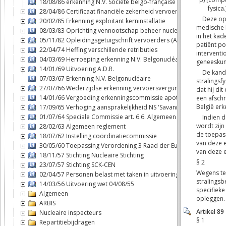
18/08/86 erkenning N.V. Société belgo-française d'énergie nuclé
28/04/86 Certificaat financiële zekerheid vervoerders
20/02/85 Erkenning exploitant kerninstallatie
08/03/83 Oprichting vennootschap beheer nucleaire brandstofcy
05/11/82 Opleidingsgetuigschrift vervoerders (ADR)
22/04/74 Heffing verschillende retributies
04/03/69 Herroeping erkenning N.V. Belgonucléaire
14/01/69 Uitvoering A.D.R.
07/03/67 Erkenning N.V. Belgonucléaire
27/07/66 Wederzijdse erkenning vervoersvergunningen binnen B
14/01/66 Vergoeding erkenningscommissie apothekers
17/09/65 Verhoging aansprakelijkheid NS 'Savannah'
01/07/64 Speciale Commissie art. 6.6. Algemeen reglement
28/02/63 Algemeen reglement
18/07/62 Instelling coördinatiecommissie
30/05/60 Toepassing Verordening 3 Raad der Europese Gemeen
18/11/57 Stichting Nucleaire Stichting
23/07/57 Stichting SCK-CEN
02/04/57 Personen belast met taken in uitvoering van de wet 04/
14/03/56 Uitvoering wet 04/08/55
Algemeen
ARBIS
Nucleaire inspecteurs
Repartitiebijdragen