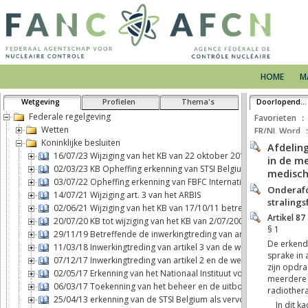
HOME
M
Wetgeving
Profielen
Thema's
Doorlopende tekst
Federale regelgeving
Favorieten
Wetten
FR/NL Word
Koninklijke besluiten
16/07/23 Wijziging van het KB van 22 oktober 2017 betreffende h
02/03/23 KB Opheffing erkenning van STSI Belgium als vervoerder 
03/07/22 Opheffing erkenning van FBFC International als exploitan
14/07/21 Wijziging art. 3 van het ARBIS
02/06/21 Wijziging van het KB van 17/10/11 betreffende fysieke be
20/07/20 KB tot wijziging van het KB van 2/07/2001 BSS
29/11/19 Betreffende de inwerkingtreding van artikel 2, b), van d
11/03/18 Inwerkingtreding van artikel 3 van de wet van 7 mei 2017 
07/12/17 Inwerkingtreding van artikel 2 en de wettelijke aansprak
02/05/17 Erkenning van het Nationaal Instituut voor Radio-element
06/03/17 Toekenning van het beheer en de uitbouw van een blootst
25/04/13 erkenning van de STSI Belgium als vervoerder van nuclea