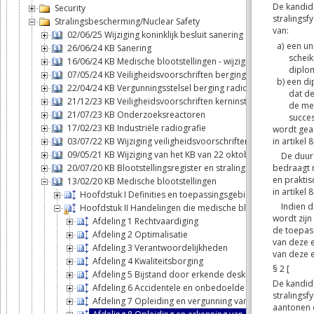
Security
Stralingsbescherming/Nuclear Safety
02/06/25 Wijziging koninklijk besluit sanering
26/06/24 KB Sanering
16/06/24 KB Medische blootstellingen - wijziging
07/05/24 KB Veiligheidsvoorschriften berging
22/04/24 KB Vergunningsstelsel berging radioactief afval
21/12/23 KB Veiligheidsvoorschriften kerninstallaties
21/07/23 KB Onderzoeksreactoren
17/02/23 KB Industriële radiografie
03/07/22 KB Wijziging veiligheidsvoorschriften kerninstallaties
09/05/21 KB Wijziging van het KB van 22 oktober 2017 betreff
20/07/20 KB Blootstellingsregister en stralingspaspoort
13/02/20 KB Medische blootstellingen
Hoofdstuk I Definities en toepassingsgebied
Hoofdstuk II Handelingen die medische blootstellingen m
Afdeling 1 Rechtvaardiging
Afdeling 2 Optimalisatie
Afdeling 3 Verantwoordelijkheden
Afdeling 4 Kwaliteitsborging
Afdeling 5 Bijstand door erkende deskundigen in de med
Afdeling 6 Accidentele en onbedoelde blootstellingen
Afdeling 7 Opleiding en vergunning van practici en gem