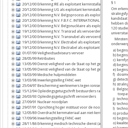
20/12/00 Erkenning IRE als exploitant kerninstallatie
20/12/00 Erkenning UG als exploitant kerninstallatie
20/12/00 Erkenning N.V. Belgoprocess als exploitant kerninstallat
20/12/00 Erkenning N.V. F.B.F.C. INTERNATIONAL als exploitant ker
19/12/00 Erkenning N.V. Belgonucléaire als exploitant kerninstalla
19/12/00 Erkenning N.V. Transrad als vervoerder
19/12/00 Erkenning N.V. Transnubel als vervoerder
19/12/00 Erkenning N.V. Electrabel als exploitant kerninstallatie (T
19/12/00 Erkenning N.V. Electrabel als exploitant kerninstallatie (D
01/07/99 Veiligheidsadviseurs vervoer
28/05/99 Retributies
13/05/99 Dienst veiligheid van de Staat op het gebied van de ker
13/05/99 Dienst veiligheid van de Staat op het gebied van de ker
18/03/99 Medische hulpmiddelen
13/03/98 Inwerkingstelling FANC-wet
25/04/97 Bescherming werknemers tegen ioniserende stralingen
15/12/94 Opleidingsgetuigschrift bestuurders radioactieve stoffe
26/03/93 Opleidingsgetuigschrift vervoerders
27/09/91 Nucleair noodplan
29/07/91 Oprichting hoger instituut voor de noodplanning
12/05/89 Overdracht kernmateriaal aan niet-kernwapenstaten
17/09/96 Inwerkingstelling FANC-wet
28/11/86 Erkenning medisch technische dienst (art. 6bis, § 2, 6°bi