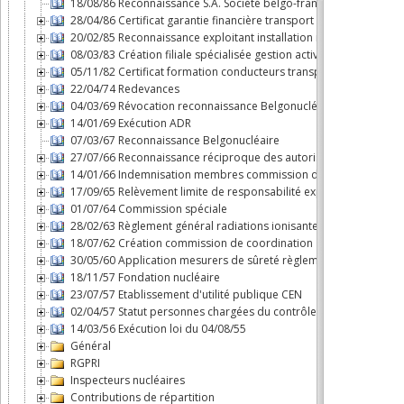
18/08/86 Reconnaissance S.A. Société belgo-française d'énergie
28/04/86 Certificat garantie financière transport substances nuclé
20/02/85 Reconnaissance exploitant installation nucléaire
08/03/83 Création filiale spécialisée gestion activités du cycle d
05/11/82 Certificat formation conducteurs transport par route m
22/04/74 Redevances
04/03/69 Révocation reconnaissance Belgonucléaire
14/01/69 Exécution ADR
07/03/67 Reconnaissance Belgonucléaire
27/07/66 Reconnaissance réciproque des autorisations dans le B
14/01/66 Indemnisation membres commission d'agréation des 
17/09/65 Relèvement limite de responsabilité exploitant "Savann
01/07/64 Commission spéciale
28/02/63 Règlement général radiations ionisantes
18/07/62 Création commission de coordination
30/05/60 Application mesurers de sûreté règlement n°3 du Cons
18/11/57 Fondation nucléaire
23/07/57 Etablissement d'utilité publique CEN
02/04/57 Statut personnes chargées du contrôle en exécution de l
14/03/56 Exécution loi du 04/08/55
Général
RGPRI
Inspecteurs nucléaires
Contributions de répartition