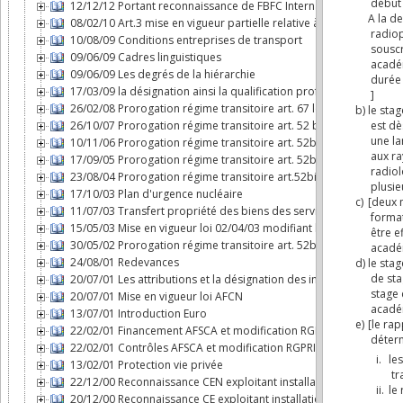
12/12/12 Portant reconnaissance de FBFC International comme expl
08/02/10 Art.3 mise en vigueur partielle relative à l'AFCN
10/08/09 Conditions entreprises de transport
09/06/09 Cadres linguistiques
09/06/09 Les degrés de la hiérarchie
17/03/09 la désignation ainsi la qualification professionnelle de c
26/02/08 Prorogation régime transitoire art. 67 loi AFCN
26/10/07 Prorogation régime transitoire art. 52 bis loi AFCN
10/11/06 Prorogation régime transitoire art. 52bis loi AFCN
17/09/05 Prorogation régime transitoire art. 52bis loi AFCN
23/08/04 Prorogation régime transitoire art.52bis loi AFCN
17/10/03 Plan d'urgence nucléaire
11/07/03 Transfert propriété des biens des services nucléaires à
15/05/03 Mise en vigueur loi 02/04/03 modifiant loi AFCN
30/05/02 Prorogation régime transitoire art. 52bis loi AFCN
24/08/01 Redevances
20/07/01 Les attributions et la désignation des inspecteurs nucléa
20/07/01 Mise en vigueur loi AFCN
13/07/01 Introduction Euro
22/02/01 Financement AFSCA et modification RGPRI
22/02/01 Contrôles AFSCA et modification RGPRI
13/02/01 Protection vie privée
22/12/00 Reconnaissance CEN exploitant installation nucléaire
20/12/00 Reconnaissance CE exploitant installation nucléaire