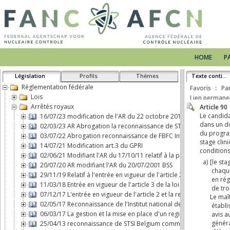
HOME
P
Législation
Profils
Thèmes
Texte continu
Réglementation fédérale
Favoris
Pa
Lois
Lien permane
Arrêtés royaux
16/07/23 modification de l'AR du 22 octobre 2017 concernant le 
02/03/23 AR Abrogation la reconnaissance de STSI Belgium comm
03/07/22 Abrogation reconnaissance de FBFC International comme 
14/07/21 Modification art.3 du GPRI
02/06/21 Modifiant l'AR du 17/10/11 relatif à la protection physiq
20/07/20 AR modifiant l'AR du 20/07/2001 BSS
29/11/19 Relatif à l'entrée en vigueur de l'article 2, b), de la loi d
11/03/18 Entrée en vigueur de l'article 3 de la loi du 7 mai 2017 
07/12/17 L'entrée en vigueur de l'article 2 et la responsabilité ci
02/05/17 Reconnaissance de l'Institut national des Radioéléments
06/03/17 La gestion et la mise en place d'un registre d'expositio
25/04/13 reconnaissance de STSI Belgium comme transporteur de