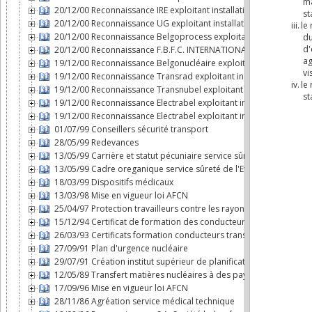
20/12/00 Reconnaissance IRE exploitant installation nucléaire
20/12/00 Reconnaissance UG exploitant installation nucléaire
20/12/00 Reconnaissance Belgoprocess exploitant installation nu
20/12/00 Reconnaissance F.B.F.C. INTERNATIONAL exploitant instal
19/12/00 Reconnaissance Belgonucléaire exploitant installation n
19/12/00 Reconnaissance Transrad exploitant installation nucléai
19/12/00 Reconnaissance Transnubel exploitant installation nuclé
19/12/00 Reconnaissance Electrabel exploitant installation nucléa
19/12/00 Reconnaissance Electrabel exploitant installation nucléai
01/07/99 Conseillers sécurité transport
28/05/99 Redevances
13/05/99 Carrière et statut pécuniaire service sûreté de l'Etat da
13/05/99 Cadre oreganique service sûreté de l'Etat dans le domai
18/03/99 Dispositifs médicaux
13/03/98 Mise en vigueur loi AFCN
25/04/97 Protection travailleurs contre les rayonnements ionisan
15/12/94 Certificat de formation des conducteurs transport mati
26/03/93 Certificats formation conducteurs transport par route 
27/09/91 Plan d'urgence nucléaire
29/07/91 Création institut supérieur de planification d'urgence
12/05/89 Transfert matières nucléaires à des pays non dotés d'a
17/09/96 Mise en vigueur loi AFCN
28/11/86 Agréation service médical technique