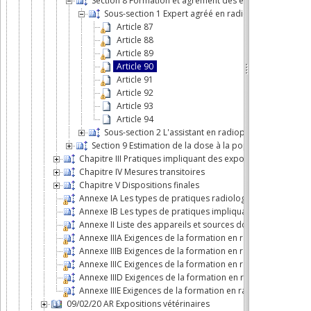
Section 8 Formation et agrément des experts en radiop
Sous-section 1 Expert agréé en radiophysique médic
Article 87
Article 88
Article 89
Article 90
Article 91
Article 92
Article 93
Article 94
Sous-section 2 L'assistant en radiophysique médical
Section 9 Estimation de la dose à la population
Chapitre III Pratiques impliquant des expositions à des f
Chapitre IV Mesures transitoires
Chapitre V Dispositions finales
Annexe IA Les types de pratiques radiologiques médicales 
Annexe IB Les types de pratiques impliquant une expositi
Annexe II Liste des appareils et sources dont l'utilisation
Annexe IIIA Exigences de la formation en radioprotection de
Annexe IIIB Exigences de la formation en radioprotection de
Annexe IIIC Exigences de la formation en radioprotection d
Annexe IIID Exigences de la formation en radioprotection d
Annexe IIIE Exigences de la formation en radioprotection d
09/02/20 AR Expositions vétérinaires