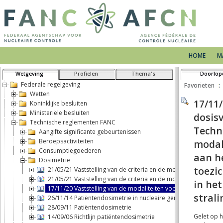
HOME
M
Wetgeving
Profielen
Thema's
Doorlop
Federale regelgeving
Favorieten
Wetten
Koninklijke besluiten
Ministeriële besluiten
Technische reglementen FANC
Aangifte significante gebeurtenissen
Beroepsactiviteiten
Consumptiegoederen
Dosimetrie
21/05/21 Vaststelling van de criteria en de modaliteiten voor
21/05/21 Vaststelling van de criteria en de modaliteiten voor
17/11/20 Vaststelling van de modaliteiten voor het opstellen v
26/11/14 Patiëntendosimetrie in nucleaire geneeskunde
28/09/11 Patiëntendosimetrie
14/09/06 Richtlijn patiëntendosimetrie