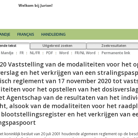
ANDJE
FRANÇAIS
HANDLEIDING
ende tekst
Uitgebreid zoeken
Zoekresultaten
Mandje
FR
NL/FR
PDF
Word
FR/NL Word
Permanente link
 de erkenning van de dosimetrische diensten voor het uitvoeren van de externe 
 de erkenning van de dosimetrische diensten voor het uitvoeren van radiotoxico
an het dosisverslag en het verkrijgen van een stralingspaspoort