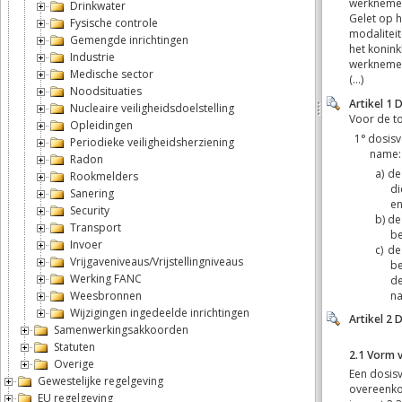
Drinkwater
Fysische controle
Gemengde inrichtingen
Industrie
Medische sector
Noodsituaties
Nucleaire veiligheidsdoelstelling
Opleidingen
Periodieke veiligheidsherziening
Radon
Rookmelders
Sanering
Security
Transport
Invoer
Vrijgaveniveaus/Vrijstellingniveaus
Werking FANC
Weesbronnen
Wijzigingen ingedeelde inrichtingen
Samenwerkingsakkoorden
Statuten
Overige
Gewestelijke regelgeving
EU regelgeving