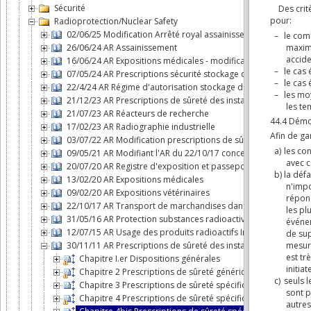
Sécurité
Radioprotection/Nuclear Safety
02/06/25 Modification Arrêté royal assainissement
26/06/24 AR Assainissement
16/06/24 AR Expositions médicales - modification
07/05/24 AR Prescriptions sécurité stockage déchets
22/4/24 AR Régime d'autorisation stockage de déchets radioac
21/12/23 AR Prescriptions de sûreté des installations nucléair
21/07/23 AR Réacteurs de recherche
17/02/23 AR Radiographie industrielle
03/07/22 AR Modification prescriptions de sûreté des installat
09/05/21 AR Modifiant l'AR du 22/10/17 concernant le transpor
20/07/20 AR Registre d'exposition et passeport radiologique
13/02/20 AR Expositions médicales
09/02/20 AR Expositions vétérinaires
22/10/17 AR Transport de marchandises dangereuses classe 
31/05/16 AR Protection substances radioactives dans les eau
12/07/15 AR Usage des produits radioactifs In VITRO ou In VIVO
30/11/11 AR Prescriptions de sûreté des installations nucléair
Chapitre I.er Dispositions générales
Chapitre 2 Prescriptions de sûreté génériques
Chapitre 3 Prescriptions de sûreté spécifiques aux réacteu
Chapitre 4 Prescriptions de sûreté spécifiques pour les ins