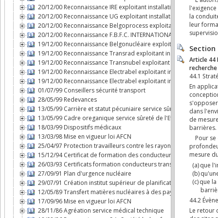
20/12/00 Reconnaissance IRE exploitant installation nucléaire
20/12/00 Reconnaissance UG exploitant installation nucléaire
20/12/00 Reconnaissance Belgoprocess exploitant installation nu
20/12/00 Reconnaissance F.B.F.C. INTERNATIONAL exploitant instal
19/12/00 Reconnaissance Belgonucléaire exploitant installation n
19/12/00 Reconnaissance Transrad exploitant installation nucléai
19/12/00 Reconnaissance Transnubel exploitant installation nuclé
19/12/00 Reconnaissance Electrabel exploitant installation nucléa
19/12/00 Reconnaissance Electrabel exploitant installation nucléai
01/07/99 Conseillers sécurité transport
28/05/99 Redevances
13/05/99 Carrière et statut pécuniaire service sûreté de l'Etat da
13/05/99 Cadre oreganique service sûreté de l'Etat dans le domai
18/03/99 Dispositifs médicaux
13/03/98 Mise en vigueur loi AFCN
25/04/97 Protection travailleurs contre les rayonnements ionisan
15/12/94 Certificat de formation des conducteurs transport mati
26/03/93 Certificats formation conducteurs transport par route 
27/09/91 Plan d'urgence nucléaire
29/07/91 Création institut supérieur de planification d'urgence
12/05/89 Transfert matières nucléaires à des pays non dotés d'a
17/09/96 Mise en vigueur loi AFCN
28/11/86 Agréation service médical technique