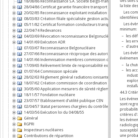
18/08/86 Reconnaissance S.A. Société belgo-française d'énergie
28/04/86 Certificat garantie financière transport substances nuclé
20/02/85 Reconnaissance exploitant installation nucléaire
08/03/83 Création filiale spécialisée gestion activités du cycle d
05/11/82 Certificat formation conducteurs transport par route m
22/04/74 Redevances
04/03/69 Révocation reconnaissance Belgonucléaire
14/01/69 Exécution ADR
07/03/67 Reconnaissance Belgonucléaire
27/07/66 Reconnaissance réciproque des autorisations dans le B
14/01/66 Indemnisation membres commission d'agréation des 
17/09/65 Relèvement limite de responsabilité exploitant "Savann
01/07/64 Commission spéciale
28/02/63 Règlement général radiations ionisantes
18/07/62 Création commission de coordination
30/05/60 Application mesurers de sûreté règlement n°3 du Cons
18/11/57 Fondation nucléaire
23/07/57 Etablissement d'utilité publique CEN
02/04/57 Statut personnes chargées du contrôle en exécution de l
14/03/56 Exécution loi du 04/08/55
Général
RGPRI
Inspecteurs nucléaires
Contributions de répartition