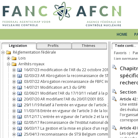
HOME
P
Législation
Profils
Thèmes
Texte continu
Réglementation fédérale
Favoris
Pa
Lois
Lien permane
Arrêtés royaux
16/07/23 modification de l'AR du 22 octobre 2017 concernant le 
02/03/23 AR Abrogation la reconnaissance de STSI Belgium comm
03/07/22 Abrogation reconnaissance de FBFC International comme 
14/07/21 Modification art.3 du GPRI
02/06/21 Modifiant l'AR du 17/10/11 relatif à la protection physiq
20/07/20 AR modifiant l'AR du 20/07/2001 BSS
29/11/19 Relatif à l'entrée en vigueur de l'article 2, b), de la loi d
11/03/18 Entrée en vigueur de l'article 3 de la loi du 7 mai 2017 
07/12/17 L'entrée en vigueur de l'article 2 et la responsabilité ci
02/05/17 Reconnaissance de l'Institut national des Radioéléments
06/03/17 La gestion et la mise en place d'un registre d'expositio
25/04/13 reconnaissance de STSI Belgium comme transporteur de