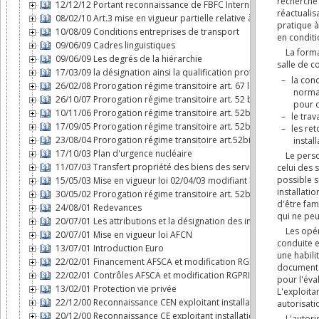
12/12/12 Portant reconnaissance de FBFC International comme expl
08/02/10 Art.3 mise en vigueur partielle relative à l'AFCN
10/08/09 Conditions entreprises de transport
09/06/09 Cadres linguistiques
09/06/09 Les degrés de la hiérarchie
17/03/09 la désignation ainsi la qualification professionnelle de c
26/02/08 Prorogation régime transitoire art. 67 loi AFCN
26/10/07 Prorogation régime transitoire art. 52 bis loi AFCN
10/11/06 Prorogation régime transitoire art. 52bis loi AFCN
17/09/05 Prorogation régime transitoire art. 52bis loi AFCN
23/08/04 Prorogation régime transitoire art.52bis loi AFCN
17/10/03 Plan d'urgence nucléaire
11/07/03 Transfert propriété des biens des services nucléaires à
15/05/03 Mise en vigueur loi 02/04/03 modifiant loi AFCN
30/05/02 Prorogation régime transitoire art. 52bis loi AFCN
24/08/01 Redevances
20/07/01 Les attributions et la désignation des inspecteurs nucléa
20/07/01 Mise en vigueur loi AFCN
13/07/01 Introduction Euro
22/02/01 Financement AFSCA et modification RGPRI
22/02/01 Contrôles AFSCA et modification RGPRI
13/02/01 Protection vie privée
22/12/00 Reconnaissance CEN exploitant installation nucléaire
20/12/00 Reconnaissance CE exploitant installation nucléaire