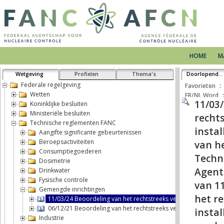
HOME
M
Wetgeving
Profielen
Thema's
Doorlopende tekst
Federale regelgeving
Favorieten
Wetten
FR/NL Word
Koninklijke besluiten
Ministeriële besluiten
Technische reglementen FANC
Aangifte significante gebeurtenissen
Beroepsactiviteiten
Consumptiegoederen
Dosimetrie
Drinkwater
Fysische controle
Gemengde inrichtingen
11/03/24 Beoordeling van het rechtstreeks verband tussen inst
06/12/21 Beoordeling van het rechtstreeks verband tussen inst
Industrie