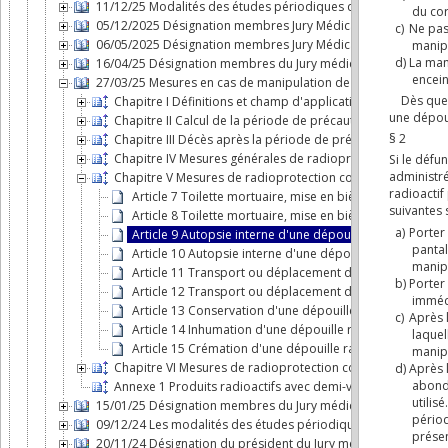
11/12/25 Modalités des études périodiques de dose au patien
05/12/2025 Désignation membres Jury Médical
06/05/2025 Désignation membres Jury Médical
16/04/25 Désignation membres du Jury médical
27/03/25 Mesures en cas de manipulation de dépouilles radio
Chapitre I Définitions et champ d'application
Chapitre II Calcul de la période de précaution
Chapitre III Décès après la période de précaution
Chapitre IV Mesures générales de radioprotection en cas d
Chapitre V Mesures de radioprotection complémentaires en 
Article 7 Toilette mortuaire, mise en bière et autopsi
Article 8 Toilette mortuaire, mise en bière et autopsie
Article 9 Autopsie interne d'une dépouille radioactive
Article 10 Autopsie interne d'une dépouille radioactive
Article 11 Transport ou déplacement d'une dépouille r
Article 12 Transport ou déplacement d'une dépouille r
Article 13 Conservation d'une dépouille radioactive c
Article 14 Inhumation d'une dépouille radioactive con
Article 15 Crémation d'une dépouille radioactive cont
Chapitre VI Mesures de radioprotection complémentaires e
Annexe 1 Produits radioactifs avec demi-vie effective et fr
15/01/25 Désignation membres du Jury médical
09/12/24 Les modalités des études périodiques de dose au p
20/11/24 Désignation du président du Jury médical