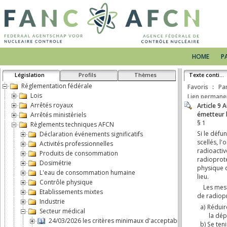
HOME
P
Législation
Profils
Thèmes
Texte continu
Réglementation fédérale
Favoris
Pa
Lois
Lien permane
Arrêtés royaux
Arrêtés ministériels
Règlements techniques AFCN
Déclaration événements significatifs
Activités professionnelles
Produits de consommation
Dosimétrie
L'eau de consommation humaine
Contrôle physique
Etablissements mixtes
Industrie
Secteur médical
24/03/2026 les critères minimaux d'acceptabilité pour les é