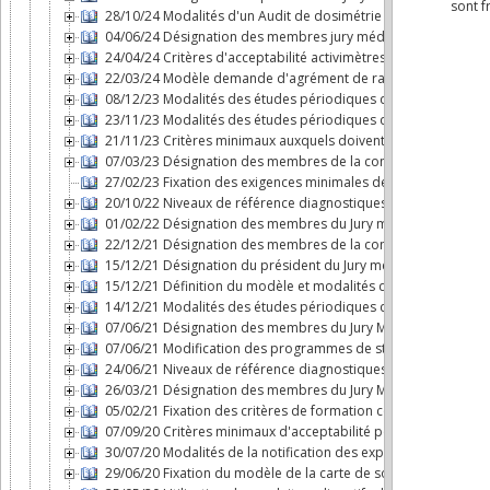
28/10/24 Modalités d'un Audit de dosimétrie externe
04/06/24 Désignation des membres jury médical
24/04/24 Critères d'acceptabilité activimètres en médecine nu
22/03/24 Modèle demande d'agrément de radiopharmacien
08/12/23 Modalités des études périodiques de dose au patient 
23/11/23 Modalités des études périodiques de dose au patien
21/11/23 Critères minimaux auxquels doivent répondre les appa
07/03/23 Désignation des membres de la commission de rad
27/02/23 Fixation des exigences minimales de la formation co
20/10/22 Niveaux de référence diagnostiques en radiodiagnost
01/02/22 Désignation des membres du Jury médical
22/12/21 Désignation des membres de la commission de rad
15/12/21 Désignation du président du Jury médical
15/12/21 Définition du modèle et modalités de l'étude de justi
14/12/21 Modalités des études périodiques de dose au patient 
07/06/21 Désignation des membres du Jury Médical
07/06/21 Modification des programmes de stages de radiophys
24/06/21 Niveaux de référence diagnostiques en radiodiagnost
26/03/21 Désignation des membres du Jury Médical
05/02/21 Fixation des critères de formation continue ainsi que
07/09/20 Critères minimaux d'acceptabilité pour les équipeme
30/07/20 Modalités de la notification des expositions accident
29/06/20 Fixation du modèle de la carte de sortie après l'adm