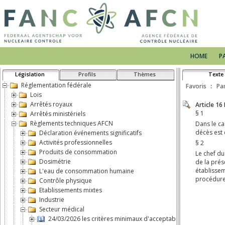
HOME
P
Législation
Profils
Thèmes
Texte
Réglementation fédérale
Favoris
Pa
Lois
Arrêtés royaux
Arrêtés ministériels
Règlements techniques AFCN
Déclaration événements significatifs
Activités professionnelles
Produits de consommation
Dosimétrie
L'eau de consommation humaine
Contrôle physique
Etablissements mixtes
Industrie
Secteur médical
24/03/2026 les critères minimaux d'acceptabilité pour les é