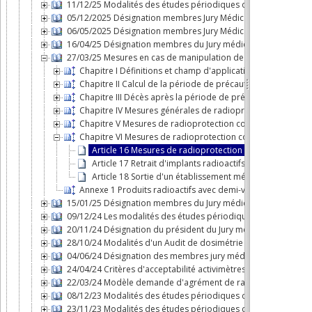
11/12/25 Modalités des études périodiques de dose au patien
05/12/2025 Désignation membres Jury Médical
06/05/2025 Désignation membres Jury Médical
16/04/25 Désignation membres du Jury médical
27/03/25 Mesures en cas de manipulation de dépouilles radio
Chapitre I Définitions et champ d'application
Chapitre II Calcul de la période de précaution
Chapitre III Décès après la période de précaution
Chapitre IV Mesures générales de radioprotection en cas d
Chapitre V Mesures de radioprotection complémentaires en 
Chapitre VI Mesures de radioprotection complémentaires e
Article 16 Mesures de radioprotection dans un établiss
Article 17 Retrait d'implants radioactifs scellés
Article 18 Sortie d'un établissement médical de classe II
Annexe 1 Produits radioactifs avec demi-vie effective et fr
15/01/25 Désignation membres du Jury médical
09/12/24 Les modalités des études périodiques de dose au p
20/11/24 Désignation du président du Jury médical
28/10/24 Modalités d'un Audit de dosimétrie externe
04/06/24 Désignation des membres jury médical
24/04/24 Critères d'acceptabilité activimètres en médecine nu
22/03/24 Modèle demande d'agrément de radiopharmacien
08/12/23 Modalités des études périodiques de dose au patient 
23/11/23 Modalités des études périodiques de dose au patien