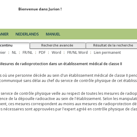
ANIER
NEDERLANDS
MANUEL
 continu
Recherche avancée
Résultat de la recherche
nier
NL
FR/NL
PDF
Word
FR/NL Word
Lien permanent
quipements radiologiques médicaux destinés à la tomodensitométrie volumique 