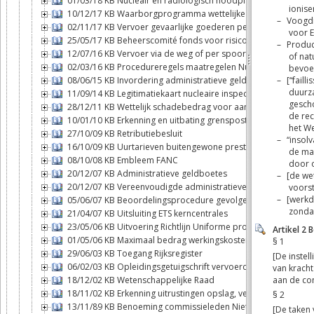
01/03/18 KB Nucleair en radiologisch noodplan Belgisch gro
10/12/17 KB Waarborgprogramma wettelijke aansprakelijkhei
02/11/17 KB Vervoer gevaarlijke goederen per spoor
25/05/17 KB Beheerscomité fonds voor risico's van nucleaire 
12/07/16 KB Vervoer via de weg of per spoor van ontplofbare 
02/03/16 KB Procedureregels maatregelen Nucleaire inspecte
08/06/15 KB Invordering administratieve geldboetes
11/09/14 KB Legitimatiekaart nucleaire inspecteurs
28/12/11 KB Wettelijk schadebedrag voor aansprakelijkheid o
10/01/10 KB Erkenning en uitbating grensposten
27/10/09 KB Retributiebesluit
16/10/09 KB Uurtarieven buitengewone prestaties
08/10/08 KB Embleem FANC
20/12/07 KB Administratieve geldboetes
20/12/07 KB Vereenvoudigde administratieve geldboetes
05/06/07 KB Beoordelingsprocedure gevolgen milieu grensov
21/04/07 KB Uitsluiting ETS kerncentrales
23/05/06 KB Uitvoering Richtlijn Uniforme procedures control
01/05/06 KB Maximaal bedrag werkingskosten Opvolgingscom
29/06/03 KB Toegang Rijksregister
06/02/03 KB Opleidingsgetuigschrift vervoerders
18/12/02 KB Wetenschappelijke Raad
18/11/02 KB Erkenning uitrustingen opslag, verwerking en condi
13/11/89 KB Benoeming commissieleden Niet-verspreiding k