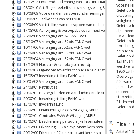
12/12/12 Houdende erkenning van FBFC International als exploitan
08/02/10 Art. 3 - gedeeltelijke inwerkingstelling FANC-wet
10/08/09 Voorwaarden vervoersondernemingen
09/06/09 Taalkaders van het FANC
09/06/09 Vaststelling van de trappen van de hiërarchie
17/03/09 Aanwijzing & beroepsbekwaamheid veiligheidsadviseur
26/02/08 Verlenging art. 67 FANC-wet
26/10/07 Verlenging art. 52bis FANC-wet
10/11/06 Verlenging art.52bis FANC-wet
17/09/05 Verlenging art. 52bis FANC-wet
23/08/04 Verlenging art. 52bis FANC-wet
17/10/03 Nucleair & radiologisch noodplan
11/07/03 Eigendomsoverdracht nucleaire diensten - FANC
15/05/03 Inwerkingstelling FANC-wet
30/05/02 Verlenging art. 52bis FANC-wet
24/08/01 Retributies
20/07/01 Bevoegdheden en aanduiding nucleaire inspecteurs
20/07/01 Inwerkingstelling FANC-wet
13/07/01 Invoering Euro
22/02/01 Financiering FAVV & wijziging ARBIS
22/02/01 Controles FAVV & Wijziging ARBIS
13/02/01 Bescherming persoonlijke levenssfeer
22/12/00 Erkenning SCK als exploitant kerninstallatie
20/12/00 Erkenning EC als exploitant kerninstallatie