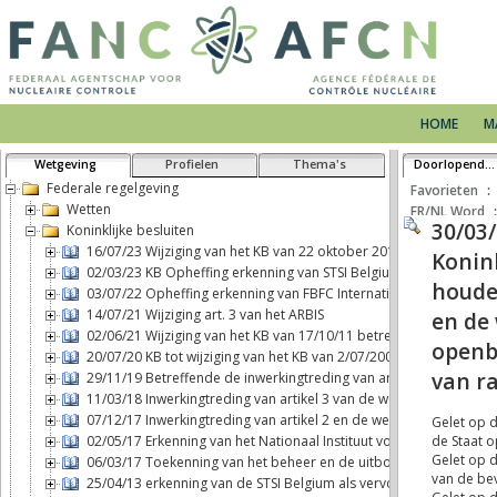
HOME
M
Wetgeving
Profielen
Thema's
Doorlopende tekst
Federale regelgeving
Favorieten
Wetten
FR/NL Word
Koninklijke besluiten
16/07/23 Wijziging van het KB van 22 oktober 2017 betreffende h
02/03/23 KB Opheffing erkenning van STSI Belgium als vervoerder 
03/07/22 Opheffing erkenning van FBFC International als exploitan
14/07/21 Wijziging art. 3 van het ARBIS
02/06/21 Wijziging van het KB van 17/10/11 betreffende fysieke be
20/07/20 KB tot wijziging van het KB van 2/07/2001 BSS
29/11/19 Betreffende de inwerkingtreding van artikel 2, b), van d
11/03/18 Inwerkingtreding van artikel 3 van de wet van 7 mei 2017 
07/12/17 Inwerkingtreding van artikel 2 en de wettelijke aansprak
02/05/17 Erkenning van het Nationaal Instituut voor Radio-element
06/03/17 Toekenning van het beheer en de uitbouw van een blootst
25/04/13 erkenning van de STSI Belgium als vervoerder van nuclea