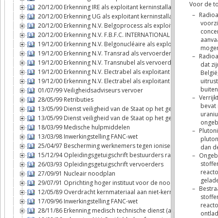
20/12/00 Erkenning IRE als exploitant kerninstallatie
20/12/00 Erkenning UG als exploitant kerninstallatie
20/12/00 Erkenning N.V. Belgoprocess als exploitant kerninstallat
20/12/00 Erkenning N.V. F.B.F.C. INTERNATIONAL als exploitant ker
19/12/00 Erkenning N.V. Belgonucléaire als exploitant kerninstalla
19/12/00 Erkenning N.V. Transrad als vervoerder
19/12/00 Erkenning N.V. Transnubel als vervoerder
19/12/00 Erkenning N.V. Electrabel als exploitant kerninstallatie (T
19/12/00 Erkenning N.V. Electrabel als exploitant kerninstallatie (D
01/07/99 Veiligheidsadviseurs vervoer
28/05/99 Retributies
13/05/99 Dienst veiligheid van de Staat op het gebied van de ker
13/05/99 Dienst veiligheid van de Staat op het gebied van de ker
18/03/99 Medische hulpmiddelen
13/03/98 Inwerkingstelling FANC-wet
25/04/97 Bescherming werknemers tegen ioniserende stralingen
15/12/94 Opleidingsgetuigschrift bestuurders radioactieve stoffe
26/03/93 Opleidingsgetuigschrift vervoerders
27/09/91 Nucleair noodplan
29/07/91 Oprichting hoger instituut voor de noodplanning
12/05/89 Overdracht kernmateriaal aan niet-kernwapenstaten
17/09/96 Inwerkingstelling FANC-wet
28/11/86 Erkenning medisch technische dienst (art. 6bis, § 2, 6°bi