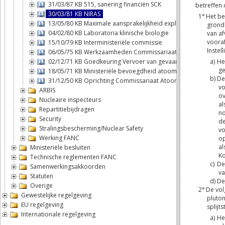
31/03/87 KB 515, sanering financiën SCK
30/03/81 KB NIRAS
13/05/80 KB Maximale aansprakelijkheid exploitant kernongev
04/02/80 KB Laboratoria klinische biologie
15/10/79 KB Interministeriële commissie
06/05/75 KB Werkzaamheden Commissariaat Atoomenergie
02/12/71 KB Goedkeuring Vervoer van gevaarlijke stoffen over
18/05/71 KB Ministeriële bevoegdheid atoomenergie
31/12/50 KB Oprichting Commissariaat Atoomenergie
ARBIS
Nucleaire inspecteurs
Repartitiebijdragen
Security
Stralingsbescherming/Nuclear Safety
Werking FANC
Ministeriële besluiten
Technische reglementen FANC
Samenwerkingsakkoorden
Statuten
Overige
Gewestelijke regelgeving
EU regelgeving
Internationale regelgeving