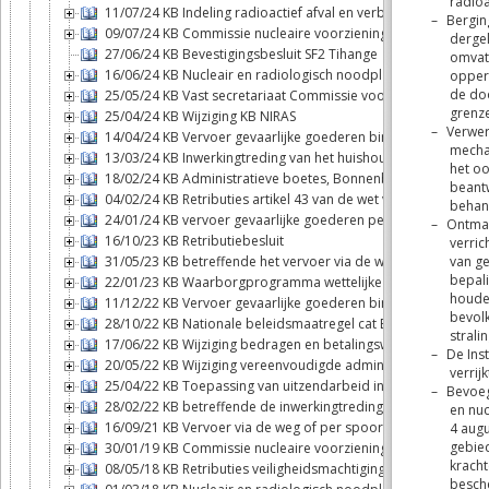
11/07/24 KB Indeling radioactief afval en verbruikte kernbrand
09/07/24 KB Commissie nucleaire voorzieningen
27/06/24 KB Bevestigingsbesluit SF2 Tihange
16/06/24 KB Nucleair en radiologisch noodplan
25/05/24 KB Vast secretariaat Commissie voor nucleaire voor
25/04/24 KB Wijziging KB NIRAS
14/04/24 KB Vervoer gevaarlijke goederen binnenwateren
13/03/24 KB Inwerkingtreding van het huishoudelijk reglemen
18/02/24 KB Administratieve boetes, Bonnenboekje
04/02/24 KB Retributies artikel 43 van de wet van 11 decembe
24/01/24 KB vervoer gevaarlijke goederen per spoor
16/10/23 KB Retributiebesluit
31/05/23 KB betreffende het vervoer via de weg of per spoor 
22/01/23 KB Waarborgprogramma wettelijke aansprakelijkhei
11/12/22 KB Vervoer gevaarlijke goederen binnenwateren
28/10/22 KB Nationale beleidsmaatregel cat B & C
17/06/22 KB Wijziging bedragen en betalingswijze retributies
20/05/22 KB Wijziging vereenvoudigde administratieve geldb
25/04/22 KB Toepassing van uitzendarbeid in bepaalde federal
28/02/22 KB betreffende de inwerkingtreding van de wet va
16/09/21 KB Vervoer via de weg of per spoor van ontplofbare 
30/01/19 KB Commissie nucleaire voorzieningen
08/05/18 KB Retributies veiligheidsmachtigingen, -attesten e