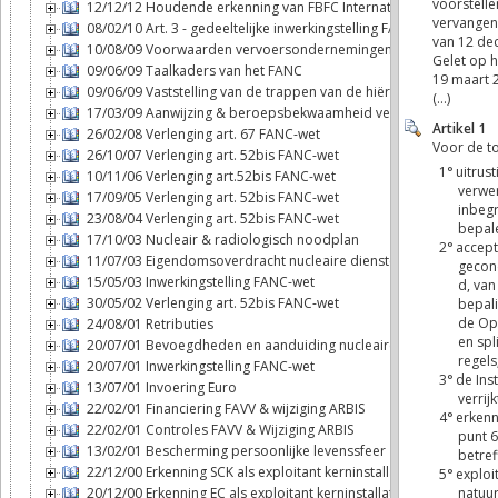
12/12/12 Houdende erkenning van FBFC International als exploitan
08/02/10 Art. 3 - gedeeltelijke inwerkingstelling FANC-wet
10/08/09 Voorwaarden vervoersondernemingen
09/06/09 Taalkaders van het FANC
09/06/09 Vaststelling van de trappen van de hiërarchie
17/03/09 Aanwijzing & beroepsbekwaamheid veiligheidsadviseur
26/02/08 Verlenging art. 67 FANC-wet
26/10/07 Verlenging art. 52bis FANC-wet
10/11/06 Verlenging art.52bis FANC-wet
17/09/05 Verlenging art. 52bis FANC-wet
23/08/04 Verlenging art. 52bis FANC-wet
17/10/03 Nucleair & radiologisch noodplan
11/07/03 Eigendomsoverdracht nucleaire diensten - FANC
15/05/03 Inwerkingstelling FANC-wet
30/05/02 Verlenging art. 52bis FANC-wet
24/08/01 Retributies
20/07/01 Bevoegdheden en aanduiding nucleaire inspecteurs
20/07/01 Inwerkingstelling FANC-wet
13/07/01 Invoering Euro
22/02/01 Financiering FAVV & wijziging ARBIS
22/02/01 Controles FAVV & Wijziging ARBIS
13/02/01 Bescherming persoonlijke levenssfeer
22/12/00 Erkenning SCK als exploitant kerninstallatie
20/12/00 Erkenning EC als exploitant kerninstallatie