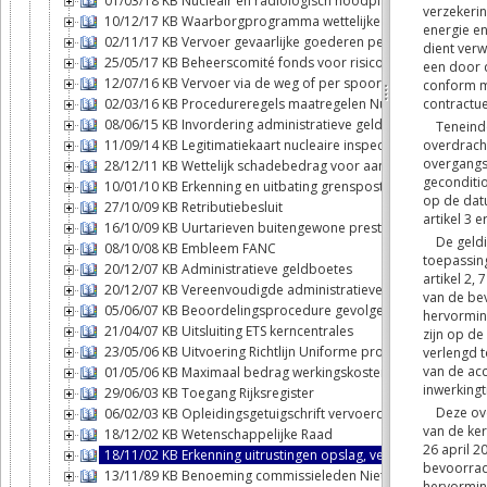
01/03/18 KB Nucleair en radiologisch noodplan Belgisch gro
10/12/17 KB Waarborgprogramma wettelijke aansprakelijkhei
02/11/17 KB Vervoer gevaarlijke goederen per spoor
25/05/17 KB Beheerscomité fonds voor risico's van nucleaire 
12/07/16 KB Vervoer via de weg of per spoor van ontplofbare 
02/03/16 KB Procedureregels maatregelen Nucleaire inspecte
08/06/15 KB Invordering administratieve geldboetes
11/09/14 KB Legitimatiekaart nucleaire inspecteurs
28/12/11 KB Wettelijk schadebedrag voor aansprakelijkheid o
10/01/10 KB Erkenning en uitbating grensposten
27/10/09 KB Retributiebesluit
16/10/09 KB Uurtarieven buitengewone prestaties
08/10/08 KB Embleem FANC
20/12/07 KB Administratieve geldboetes
20/12/07 KB Vereenvoudigde administratieve geldboetes
05/06/07 KB Beoordelingsprocedure gevolgen milieu grensov
21/04/07 KB Uitsluiting ETS kerncentrales
23/05/06 KB Uitvoering Richtlijn Uniforme procedures control
01/05/06 KB Maximaal bedrag werkingskosten Opvolgingscom
29/06/03 KB Toegang Rijksregister
06/02/03 KB Opleidingsgetuigschrift vervoerders
18/12/02 KB Wetenschappelijke Raad
18/11/02 KB Erkenning uitrustingen opslag, verwerking en condi
13/11/89 KB Benoeming commissieleden Niet-verspreiding k