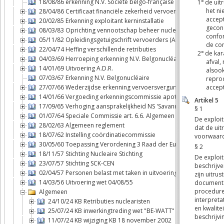
18/08/86 erkenning N.V. Société belgo-française d'énergie nuclé
28/04/86 Certificaat financiële zekerheid vervoerders
20/02/85 Erkenning exploitant kerninstallatie
08/03/83 Oprichting vennootschap beheer nucleaire brandstofcy
05/11/82 Opleidingsgetuigschrift vervoerders (ADR)
22/04/74 Heffing verschillende retributies
04/03/69 Herroeping erkenning N.V. Belgonucléaire
14/01/69 Uitvoering A.D.R.
07/03/67 Erkenning N.V. Belgonucléaire
27/07/66 Wederzijdse erkenning vervoersvergunningen binnen B
14/01/66 Vergoeding erkenningscommissie apothekers
17/09/65 Verhoging aansprakelijkheid NS 'Savannah'
01/07/64 Speciale Commissie art. 6.6. Algemeen reglement
28/02/63 Algemeen reglement
18/07/62 Instelling coördinatiecommissie
30/05/60 Toepassing Verordening 3 Raad der Europese Gemeen
18/11/57 Stichting Nucleaire Stichting
23/07/57 Stichting SCK-CEN
02/04/57 Personen belast met taken in uitvoering van de wet 04/
14/03/56 Uitvoering wet 04/08/55
Algemeen
24/10/24 KB Retributies nuclearisten
25/07/24 KB inwerkingtreding wet "BE-WATT"
11/07/24 KB wijziging KB 18 november 2002