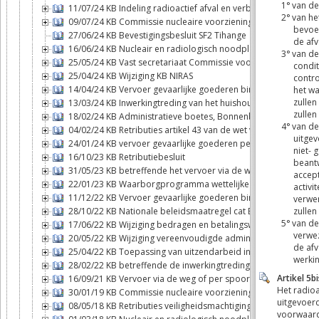
11/07/24 KB Indeling radioactief afval en verbruikte kernbrand
09/07/24 KB Commissie nucleaire voorzieningen
27/06/24 KB Bevestigingsbesluit SF2 Tihange
16/06/24 KB Nucleair en radiologisch noodplan
25/05/24 KB Vast secretariaat Commissie voor nucleaire voor
25/04/24 KB Wijziging KB NIRAS
14/04/24 KB Vervoer gevaarlijke goederen binnenwateren
13/03/24 KB Inwerkingtreding van het huishoudelijk reglemen
18/02/24 KB Administratieve boetes, Bonnenboekje
04/02/24 KB Retributies artikel 43 van de wet van 11 decembe
24/01/24 KB vervoer gevaarlijke goederen per spoor
16/10/23 KB Retributiebesluit
31/05/23 KB betreffende het vervoer via de weg of per spoor 
22/01/23 KB Waarborgprogramma wettelijke aansprakelijkhei
11/12/22 KB Vervoer gevaarlijke goederen binnenwateren
28/10/22 KB Nationale beleidsmaatregel cat B & C
17/06/22 KB Wijziging bedragen en betalingswijze retributies
20/05/22 KB Wijziging vereenvoudigde administratieve geldb
25/04/22 KB Toepassing van uitzendarbeid in bepaalde federal
28/02/22 KB betreffende de inwerkingtreding van de wet va
16/09/21 KB Vervoer via de weg of per spoor van ontplofbare 
30/01/19 KB Commissie nucleaire voorzieningen
08/05/18 KB Retributies veiligheidsmachtigingen, -attesten e