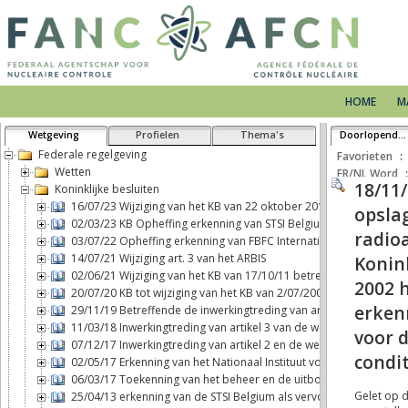
HOME
M
Wetgeving
Profielen
Thema's
Doorlopende tekst
Federale regelgeving
Favorieten
Wetten
FR/NL Word
Koninklijke besluiten
16/07/23 Wijziging van het KB van 22 oktober 2017 betreffende h
02/03/23 KB Opheffing erkenning van STSI Belgium als vervoerder 
03/07/22 Opheffing erkenning van FBFC International als exploitan
14/07/21 Wijziging art. 3 van het ARBIS
02/06/21 Wijziging van het KB van 17/10/11 betreffende fysieke be
20/07/20 KB tot wijziging van het KB van 2/07/2001 BSS
29/11/19 Betreffende de inwerkingtreding van artikel 2, b), van d
11/03/18 Inwerkingtreding van artikel 3 van de wet van 7 mei 2017 
07/12/17 Inwerkingtreding van artikel 2 en de wettelijke aansprak
02/05/17 Erkenning van het Nationaal Instituut voor Radio-element
06/03/17 Toekenning van het beheer en de uitbouw van een blootst
25/04/13 erkenning van de STSI Belgium als vervoerder van nuclea