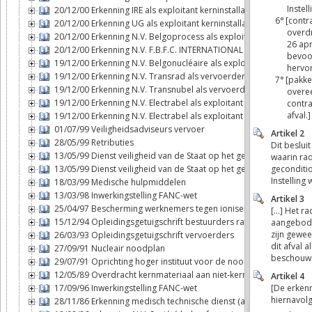
20/12/00 Erkenning IRE als exploitant kerninstallatie
20/12/00 Erkenning UG als exploitant kerninstallatie
20/12/00 Erkenning N.V. Belgoprocess als exploitant kerninstallat
20/12/00 Erkenning N.V. F.B.F.C. INTERNATIONAL als exploitant ker
19/12/00 Erkenning N.V. Belgonucléaire als exploitant kerninstalla
19/12/00 Erkenning N.V. Transrad als vervoerder
19/12/00 Erkenning N.V. Transnubel als vervoerder
19/12/00 Erkenning N.V. Electrabel als exploitant kerninstallatie (T
19/12/00 Erkenning N.V. Electrabel als exploitant kerninstallatie (D
01/07/99 Veiligheidsadviseurs vervoer
28/05/99 Retributies
13/05/99 Dienst veiligheid van de Staat op het gebied van de ker
13/05/99 Dienst veiligheid van de Staat op het gebied van de ker
18/03/99 Medische hulpmiddelen
13/03/98 Inwerkingstelling FANC-wet
25/04/97 Bescherming werknemers tegen ioniserende stralingen
15/12/94 Opleidingsgetuigschrift bestuurders radioactieve stoffe
26/03/93 Opleidingsgetuigschrift vervoerders
27/09/91 Nucleair noodplan
29/07/91 Oprichting hoger instituut voor de noodplanning
12/05/89 Overdracht kernmateriaal aan niet-kernwapenstaten
17/09/96 Inwerkingstelling FANC-wet
28/11/86 Erkenning medisch technische dienst (art. 6bis, § 2, 6°bi