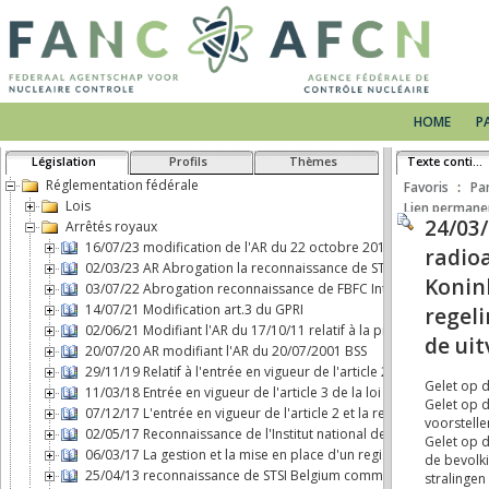
HOME
P
Législation
Profils
Thèmes
Texte continu
Réglementation fédérale
Favoris
Pa
Lois
Lien permane
Arrêtés royaux
16/07/23 modification de l'AR du 22 octobre 2017 concernant le 
02/03/23 AR Abrogation la reconnaissance de STSI Belgium comm
03/07/22 Abrogation reconnaissance de FBFC International comme 
14/07/21 Modification art.3 du GPRI
02/06/21 Modifiant l'AR du 17/10/11 relatif à la protection physiq
20/07/20 AR modifiant l'AR du 20/07/2001 BSS
29/11/19 Relatif à l'entrée en vigueur de l'article 2, b), de la loi d
11/03/18 Entrée en vigueur de l'article 3 de la loi du 7 mai 2017 
07/12/17 L'entrée en vigueur de l'article 2 et la responsabilité ci
02/05/17 Reconnaissance de l'Institut national des Radioéléments
06/03/17 La gestion et la mise en place d'un registre d'expositio
25/04/13 reconnaissance de STSI Belgium comme transporteur de