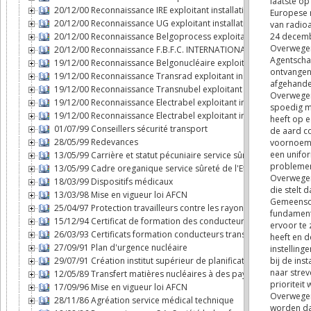
20/12/00 Reconnaissance IRE exploitant installation nucléaire
20/12/00 Reconnaissance UG exploitant installation nucléaire
20/12/00 Reconnaissance Belgoprocess exploitant installation nu
20/12/00 Reconnaissance F.B.F.C. INTERNATIONAL exploitant instal
19/12/00 Reconnaissance Belgonucléaire exploitant installation n
19/12/00 Reconnaissance Transrad exploitant installation nucléai
19/12/00 Reconnaissance Transnubel exploitant installation nuclé
19/12/00 Reconnaissance Electrabel exploitant installation nucléa
19/12/00 Reconnaissance Electrabel exploitant installation nucléai
01/07/99 Conseillers sécurité transport
28/05/99 Redevances
13/05/99 Carrière et statut pécuniaire service sûreté de l'Etat da
13/05/99 Cadre oreganique service sûreté de l'Etat dans le domai
18/03/99 Dispositifs médicaux
13/03/98 Mise en vigueur loi AFCN
25/04/97 Protection travailleurs contre les rayonnements ionisan
15/12/94 Certificat de formation des conducteurs transport mati
26/03/93 Certificats formation conducteurs transport par route 
27/09/91 Plan d'urgence nucléaire
29/07/91 Création institut supérieur de planification d'urgence
12/05/89 Transfert matières nucléaires à des pays non dotés d'a
17/09/96 Mise en vigueur loi AFCN
28/11/86 Agréation service médical technique