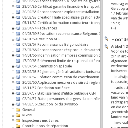
18/08/86 Reconnaissance S.A. Société belgo-française d'énergie
28/04/86 Certificat garantie financière transport substances nuclé
20/02/85 Reconnaissance exploitant installation nucléaire
08/03/83 Création filiale spécialisée gestion activités du cycle d
05/11/82 Certificat formation conducteurs transport par route m
22/04/74 Redevances
04/03/69 Révocation reconnaissance Belgonucléaire
14/01/69 Exécution ADR
07/03/67 Reconnaissance Belgonucléaire
27/07/66 Reconnaissance réciproque des autorisations dans le B
14/01/66 Indemnisation membres commission d'agréation des 
17/09/65 Relèvement limite de responsabilité exploitant "Savann
01/07/64 Commission spéciale
28/02/63 Règlement général radiations ionisantes
18/07/62 Création commission de coordination
30/05/60 Application mesurers de sûreté règlement n°3 du Cons
18/11/57 Fondation nucléaire
23/07/57 Etablissement d'utilité publique CEN
02/04/57 Statut personnes chargées du contrôle en exécution de l
14/03/56 Exécution loi du 04/08/55
Général
RGPRI
Inspecteurs nucléaires
Contributions de répartition