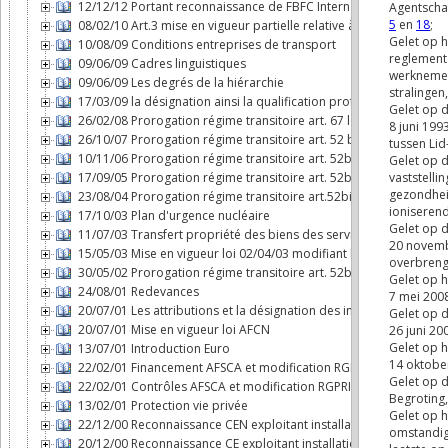
12/12/12 Portant reconnaissance de FBFC International comme expl
08/02/10 Art.3 mise en vigueur partielle relative à l'AFCN
10/08/09 Conditions entreprises de transport
09/06/09 Cadres linguistiques
09/06/09 Les degrés de la hiérarchie
17/03/09 la désignation ainsi la qualification professionnelle de c
26/02/08 Prorogation régime transitoire art. 67 loi AFCN
26/10/07 Prorogation régime transitoire art. 52 bis loi AFCN
10/11/06 Prorogation régime transitoire art. 52bis loi AFCN
17/09/05 Prorogation régime transitoire art. 52bis loi AFCN
23/08/04 Prorogation régime transitoire art.52bis loi AFCN
17/10/03 Plan d'urgence nucléaire
11/07/03 Transfert propriété des biens des services nucléaires à
15/05/03 Mise en vigueur loi 02/04/03 modifiant loi AFCN
30/05/02 Prorogation régime transitoire art. 52bis loi AFCN
24/08/01 Redevances
20/07/01 Les attributions et la désignation des inspecteurs nucléa
20/07/01 Mise en vigueur loi AFCN
13/07/01 Introduction Euro
22/02/01 Financement AFSCA et modification RGPRI
22/02/01 Contrôles AFSCA et modification RGPRI
13/02/01 Protection vie privée
22/12/00 Reconnaissance CEN exploitant installation nucléaire
20/12/00 Reconnaissance CE exploitant installation nucléaire