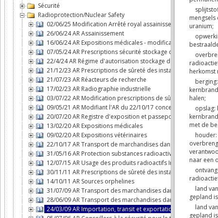
Sécurité
Radioprotection/Nuclear Safety
02/06/25 Modification Arrêté royal assainissement
26/06/24 AR Assainissement
16/06/24 AR Expositions médicales - modification
07/05/24 AR Prescriptions sécurité stockage déchets
22/4/24 AR Régime d'autorisation stockage de déchets radioac
21/12/23 AR Prescriptions de sûreté des installations nucléair
21/07/23 AR Réacteurs de recherche
17/02/23 AR Radiographie industrielle
03/07/22 AR Modification prescriptions de sûreté des installat
09/05/21 AR Modifiant l'AR du 22/10/17 concernant le transpor
20/07/20 AR Registre d'exposition et passeport radiologique
13/02/20 AR Expositions médicales
09/02/20 AR Expositions vétérinaires
22/10/17 AR Transport de marchandises dangereuses classe 
31/05/16 AR Protection substances radioactives dans les eau
12/07/15 AR Usage des produits radioactifs In VITRO ou In VIVO
30/11/11 AR Prescriptions de sûreté des installations nucléair
14/10/11 AR Sources orphelines
31/07/09 AR Transport des marchandises dangereuses par voie
28/06/09 AR Transport des marchandises dangereuses par ro
24/03/09 AR Importation, transit et exportation de substances